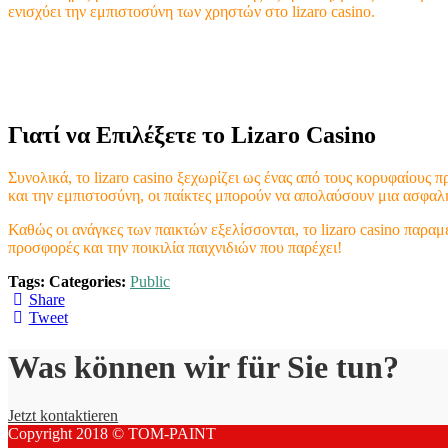
ενισχύει την εμπιστοσύνη των χρηστών στο lizaro casino.
Γιατί να Επιλέξετε το Lizaro Casino
Συνολικά, το lizaro casino ξεχωρίζει ως ένας από τους κορυφαίους
και την εμπιστοσύνη, οι παίκτες μπορούν να απολαύσουν μια ασφαλή
Καθώς οι ανάγκες των παικτών εξελίσσονται, το lizaro casino παρα
προσφορές και την ποικιλία παιχνιδιών που παρέχει!
Tags:
Categories:
Public
Share
Tweet
Was können wir für Sie tun?
Jetzt kontaktieren
Copyright 2018 © TOM-PAINT