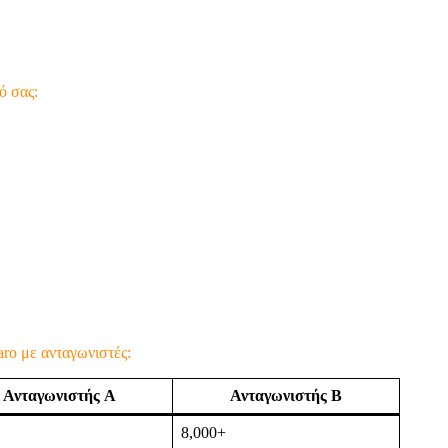
ό σας:
aro με ανταγωνιστές:
Ανταγωνιστής A
Ανταγωνιστής B
8,000+