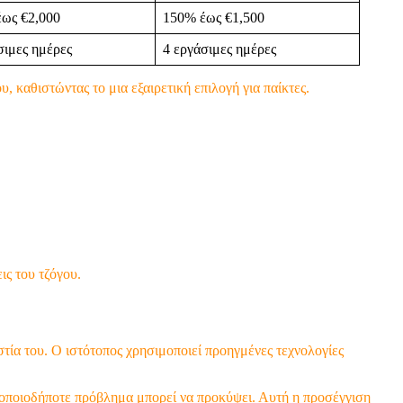
ως €2,000
150% έως €1,500
σιμες ημέρες
4 εργάσιμες ημέρες
, καθιστώντας το μια εξαιρετική επιλογή για παίκτες.
ις του τζόγου.
πιστία του. Ο ιστότοπος χρησιμοποιεί προηγμένες τεχνολογίες
σε οποιοδήποτε πρόβλημα μπορεί να προκύψει. Αυτή η προσέγγιση