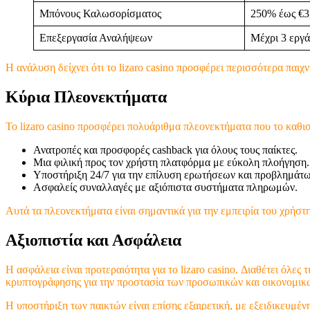
Μπόνους Καλωσορίσματος
250% έως €3
Επεξεργασία Αναλήψεων
Μέχρι 3 εργά
Η ανάλυση δείχνει ότι το lizaro casino προσφέρει περισσότερα παιχν
Κύρια Πλεονεκτήματα
Το lizaro casino προσφέρει πολυάριθμα πλεονεκτήματα που το καθισ
Ανατροπές και προσφορές cashback για όλους τους παίκτες.
Μια φιλική προς τον χρήστη πλατφόρμα με εύκολη πλοήγηση.
Υποστήριξη 24/7 για την επίλυση ερωτήσεων και προβλημάτω
Ασφαλείς συναλλαγές με αξιόπιστα συστήματα πληρωμών.
Αυτά τα πλεονεκτήματα είναι σημαντικά για την εμπειρία του χρήστη 
Αξιοπιστία και Ασφάλεια
Η ασφάλεια είναι προτεραιότητα για το lizaro casino. Διαθέτει όλες
κρυπτογράφησης για την προστασία των προσωπικών και οικονομικ
Η υποστήριξη των παικτών είναι επίσης εξαιρετική, με εξειδικευμέ