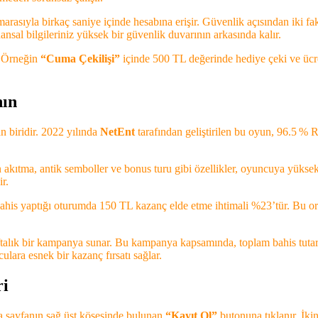
arasıyla birkaç saniye içinde hesabına erişir. Güvenlik açısından iki f
nsal bilgileriniz yüksek bir güvenlik duvarının arkasında kalır.
. Örneğin
“Cuma Çekilişi”
içinde 500 TL değerinde hediye çeki ve ücre
nın
 biridir. 2022 yılında
NetEnt
tarafından geliştirilen bu oyun, 96.5 % R
ın akıtma, antik semboller ve bonus turu gibi özellikler, oyuncuya yükse
r.
is yaptığı oturumda 150 TL kazanç elde etme ihtimali %23’tür. Bu oran,
aftalık bir kampanya sunar. Bu kampanya kapsamında, toplam bahis tutar
ulara esnek bir kazanç fırsatı sağlar.
ri
a sayfanın sağ üst köşesinde bulunan
“Kayıt Ol”
butonuna tıklanır. İkin