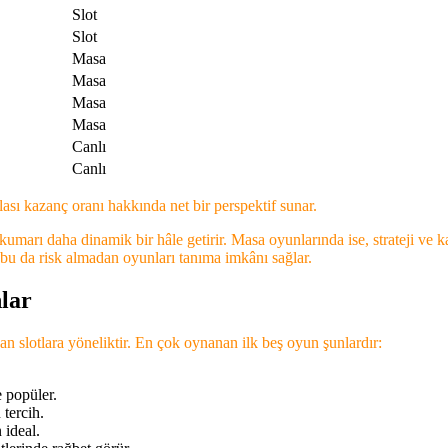
Slot
Slot
Masa
Masa
Masa
Masa
Canlı
Canlı
ası kazanç oranı hakkında net bir perspektif sunar.
kumarı daha dinamik bir hâle getirir. Masa oyunlarında ise, strateji ve 
bu da risk almadan oyunları tanıma imkânı sağlar.
lar
yan slotlara yöneliktir. En çok oynanan ilk beş oyun şunlardır:
 popüler.
tercih.
 ideal.