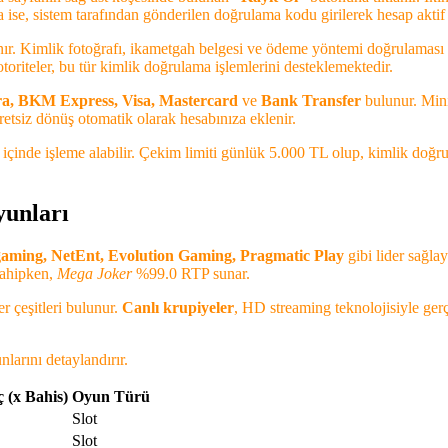
e, sistem tarafından gönderilen doğrulama kodu girilerek hesap aktif hâ
r. Kimlik fotoğrafı, ikametgah belgesi ve ödeme yöntemi doğrulaması 
oriteler, bu tür kimlik doğrulama işlemlerini desteklemektedir.
a, BKM Express, Visa, Mastercard
ve
Bank Transfer
bulunur. Mini
siz dönüş otomatik olarak hesabınıza eklenir.
 içinde işleme alabilir. Çekim limiti günlük 5.000 TL olup, kimlik doğru
yunları
aming, NetEnt, Evolution Gaming, Pragmatic Play
gibi lider sağlay
ahipken,
Mega Joker
%99.0 RTP sunar.
r çeşitleri bulunur.
Canlı krupiyeler
, HD streaming teknolojisiyle ger
larını detaylandırır.
(x Bahis)
Oyun Türü
Slot
Slot