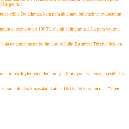
le getirilir.
talep edilir. Bu adımlar, kara para aklamayı önlemek ve oyuncunun
mum depozito tutarı 100 TL olarak belirlenmiştir. İlk para yatırma
lama tamamlanmışse bu limit artırılabilir. Bu süreç, Türkiye’deki en
ıcıların portföylerinden derlenmiştir. Slot oyunları, tematik çeşitlilik ve
çek zamanlı olarak masalara katılır. Türkiye’deki oyuncular,
“Live