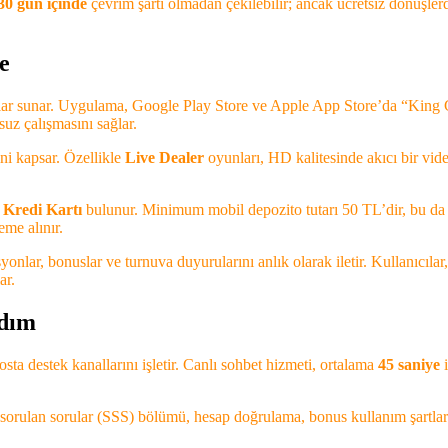
30 gün içinde
çevrim şartı olmadan çekilebilir; ancak ücretsiz dönüşler
e
malar sunar. Uygulama, Google Play Store ve Apple App Store’da “Kin
suz çalışmasını sağlar.
i kapsar. Özellikle
Live Dealer
oyunları, HD kalitesinde akıcı bir vide
e
Kredi Kartı
bulunur. Minimum mobil depozito tutarı 50 TL’dir, bu da d
eme alınır.
lar, bonuslar ve turnuva duyurularını anlık olarak iletir. Kullanıcılar, 
ar.
rdım
sta destek kanallarını işletir. Canlı sohbet hizmeti, ortalama
45 saniye
i
k sorulan sorular (SSS) bölümü, hesap doğrulama, bonus kullanım şartlar