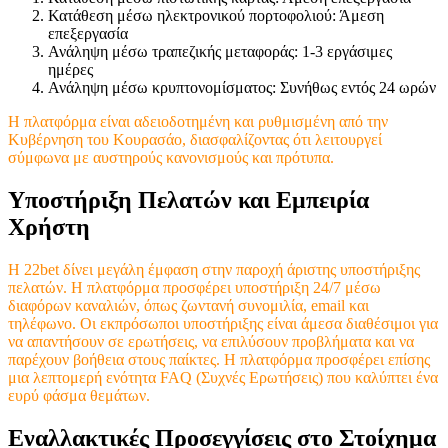
Κατάθεση μέσω ηλεκτρονικού πορτοφολιού: Άμεση
επεξεργασία
Ανάληψη μέσω τραπεζικής μεταφοράς: 1-3 εργάσιμες
ημέρες
Ανάληψη μέσω κρυπτονομίσματος: Συνήθως εντός 24 ωρών
Η πλατφόρμα είναι αδειοδοτημένη και ρυθμισμένη από την
Κυβέρνηση του Κουρασάο, διασφαλίζοντας ότι λειτουργεί
σύμφωνα με αυστηρούς κανονισμούς και πρότυπα.
Υποστήριξη Πελατών και Εμπειρία
Χρήστη
Η 22bet δίνει μεγάλη έμφαση στην παροχή άριστης υποστήριξης
πελατών. Η πλατφόρμα προσφέρει υποστήριξη 24/7 μέσω
διαφόρων καναλιών, όπως ζωντανή συνομιλία, email και
τηλέφωνο. Οι εκπρόσωποι υποστήριξης είναι άμεσα διαθέσιμοι για
να απαντήσουν σε ερωτήσεις, να επιλύσουν προβλήματα και να
παρέχουν βοήθεια στους παίκτες. Η πλατφόρμα προσφέρει επίσης
μια λεπτομερή ενότητα FAQ (Συχνές Ερωτήσεις) που καλύπτει ένα
ευρύ φάσμα θεμάτων.
Εναλλακτικές Προσεγγίσεις στο Στοίχημα