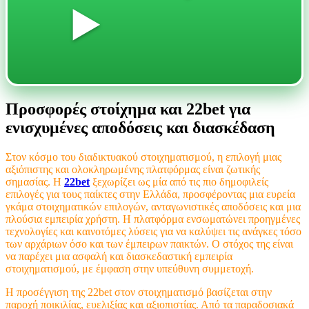
▶️
Προσφορές στοίχημα και 22bet για
ενισχυμένες αποδόσεις και διασκέδαση
Στον κόσμο του διαδικτυακού στοιχηματισμού, η επιλογή μιας
αξιόπιστης και ολοκληρωμένης πλατφόρμας είναι ζωτικής
σημασίας. Η
22bet
ξεχωρίζει ως μία από τις πιο δημοφιλείς
επιλογές για τους παίκτες στην Ελλάδα, προσφέροντας μια ευρεία
γκάμα στοιχηματικών επιλογών, ανταγωνιστικές αποδόσεις και μια
πλούσια εμπειρία χρήστη. Η πλατφόρμα ενσωματώνει προηγμένες
τεχνολογίες και καινοτόμες λύσεις για να καλύψει τις ανάγκες τόσο
των αρχάριων όσο και των έμπειρων παικτών. Ο στόχος της είναι
να παρέχει μια ασφαλή και διασκεδαστική εμπειρία
στοιχηματισμού, με έμφαση στην υπεύθυνη συμμετοχή.
Η προσέγγιση της 22bet στον στοιχηματισμό βασίζεται στην
παροχή ποικιλίας, ευελιξίας και αξιοπιστίας. Από τα παραδοσιακά