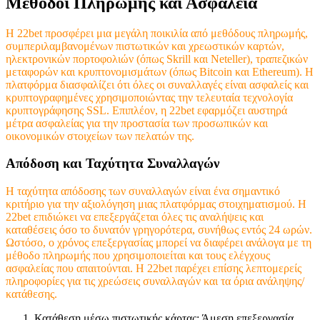
Μέθοδοι Πληρωμής και Ασφάλεια
Η 22bet προσφέρει μια μεγάλη ποικιλία από μεθόδους πληρωμής,
συμπεριλαμβανομένων πιστωτικών και χρεωστικών καρτών,
ηλεκτρονικών πορτοφολιών (όπως Skrill και Neteller), τραπεζικών
μεταφορών και κρυπτονομισμάτων (όπως Bitcoin και Ethereum). Η
πλατφόρμα διασφαλίζει ότι όλες οι συναλλαγές είναι ασφαλείς και
κρυπτογραφημένες χρησιμοποιώντας την τελευταία τεχνολογία
κρυπτογράφησης SSL. Επιπλέον, η 22bet εφαρμόζει αυστηρά
μέτρα ασφαλείας για την προστασία των προσωπικών και
οικονομικών στοιχείων των πελατών της.
Απόδοση και Ταχύτητα Συναλλαγών
Η ταχύτητα απόδοσης των συναλλαγών είναι ένα σημαντικό
κριτήριο για την αξιολόγηση μιας πλατφόρμας στοιχηματισμού. Η
22bet επιδιώκει να επεξεργάζεται όλες τις αναλήψεις και
καταθέσεις όσο το δυνατόν γρηγορότερα, συνήθως εντός 24 ωρών.
Ωστόσο, ο χρόνος επεξεργασίας μπορεί να διαφέρει ανάλογα με τη
μέθοδο πληρωμής που χρησιμοποιείται και τους ελέγχους
ασφαλείας που απαιτούνται. Η 22bet παρέχει επίσης λεπτομερείς
πληροφορίες για τις χρεώσεις συναλλαγών και τα όρια ανάληψης/
κατάθεσης.
Κατάθεση μέσω πιστωτικής κάρτας: Άμεση επεξεργασία