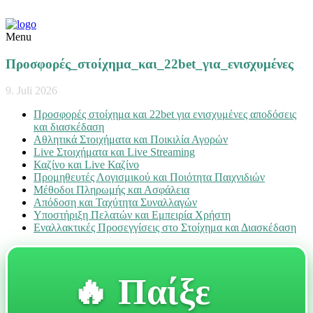
Menu
Προσφορές_στοίχημα_και_22bet_για_ενισχυμένες
9. Juli 2026
Προσφορές στοίχημα και 22bet για ενισχυμένες αποδόσεις
και διασκέδαση
Αθλητικά Στοιχήματα και Ποικιλία Αγορών
Live Στοιχήματα και Live Streaming
Καζίνο και Live Καζίνο
Προμηθευτές Λογισμικού και Ποιότητα Παιχνιδιών
Μέθοδοι Πληρωμής και Ασφάλεια
Απόδοση και Ταχύτητα Συναλλαγών
Υποστήριξη Πελατών και Εμπειρία Χρήστη
Εναλλακτικές Προσεγγίσεις στο Στοίχημα και Διασκέδαση
🔥 Παίξε