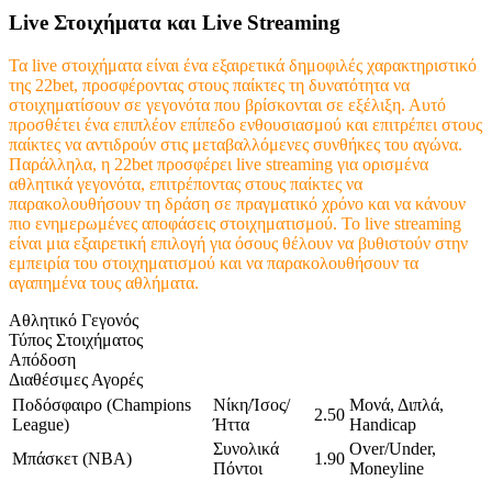
Live Στοιχήματα και Live Streaming
Τα live στοιχήματα είναι ένα εξαιρετικά δημοφιλές χαρακτηριστικό
της 22bet, προσφέροντας στους παίκτες τη δυνατότητα να
στοιχηματίσουν σε γεγονότα που βρίσκονται σε εξέλιξη. Αυτό
προσθέτει ένα επιπλέον επίπεδο ενθουσιασμού και επιτρέπει στους
παίκτες να αντιδρούν στις μεταβαλλόμενες συνθήκες του αγώνα.
Παράλληλα, η 22bet προσφέρει live streaming για ορισμένα
αθλητικά γεγονότα, επιτρέποντας στους παίκτες να
παρακολουθήσουν τη δράση σε πραγματικό χρόνο και να κάνουν
πιο ενημερωμένες αποφάσεις στοιχηματισμού. Το live streaming
είναι μια εξαιρετική επιλογή για όσους θέλουν να βυθιστούν στην
εμπειρία του στοιχηματισμού και να παρακολουθήσουν τα
αγαπημένα τους αθλήματα.
Αθλητικό Γεγονός
Τύπος Στοιχήματος
Απόδοση
Διαθέσιμες Αγορές
Ποδόσφαιρο (Champions
Νίκη/Ίσος/
Μονά, Διπλά,
2.50
League)
Ήττα
Handicap
Συνολικά
Over/Under,
Μπάσκετ (NBA)
1.90
Πόντοι
Moneyline