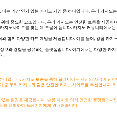
, 이는 가장 인기 있는 카지노 게임 중 하나입니다. 우리 카지노
 위해 중요한 요소입니다. 우리 카지노는 안전한 보증을 제공하며
 카지노사이트를 찾는 데 도움이 됩니다. 카지노 커뮤니티에서
 함께 다양한 카드 게임을 제공합니다. 예를 들어, 킹덤 카지
 정보와 경험을 공유하는 플랫폼입니다. 여기에서는 다양한 카지
다.
 하나입니다. 카지노 보증을 통해 플레이어는 자신의 자금이 안전
 이 중 우리 카지노와 같은 안전한 카지노사이트를 추천합니다. 
있는 환경을 제공합니다. 슬롯 사이트 역시 안전한 플랫폼에서만
이트를 선별하여 플레이어에게 안내해줍니다.