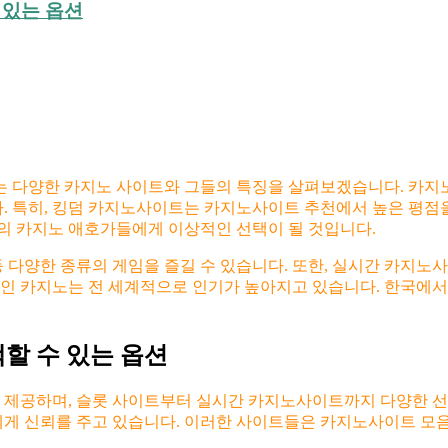
 있는 옵션
는 다양한 카지노 사이트와 그들의 특징을 살펴보겠습니다. 카지
. 특히, 킹덤 카지노사이트는 카지노사이트 추천에서 높은 평점을
국의 카지노 애호가들에게 이상적인 선택이 될 것입니다.
등 다양한 종류의 게임을 즐길 수 있습니다. 또한, 실시간 카지
라인 카지노는 전 세계적으로 인기가 높아지고 있습니다. 한국에서
할 수 있는 옵션
제공하며, 슬롯 사이트부터 실시간 카지노사이트까지 다양한 선택
에게 신뢰를 주고 있습니다. 이러한 사이트들은 카지노사이트 모