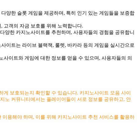
는 다양한 슬롯 게임을 제공하며, 특히 인기 있는 게임들을 보증합
, 고객의 자금 보호를 위해 노력합니다.
는 다양한 카지노사이트를 추천하며, 사용자들의 경험을 공유합니
노사이트는 라이브 블랙잭, 룰렛, 바카라 등의 게임을 실시간으로
노사이트와 게임에 대한 정보를 얻을 수 있으며, 사용자들의 의
하게 보호되는지 확인할 수 있습니다. 카지노사이트 모음 사이
카지노 커뮤니티에서는 플레이어들이 서로 정보를 공유하고, 안
 이용해야 하며, 이를 위해 카지노사이트 추천 서비스를 활용하