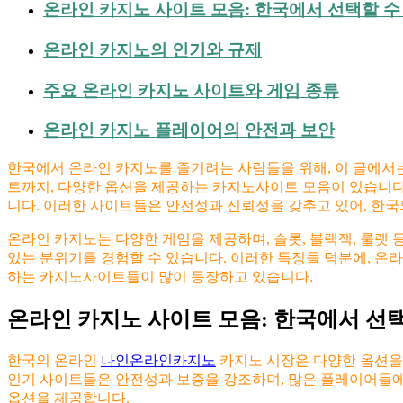
온라인 카지노 사이트 모음: 한국에서 선택할 수
온라인 카지노의 인기와 규제
주요 온라인 카지노 사이트와 게임 종류
온라인 카지노 플레이어의 안전과 보안
한국에서 온라인 카지노를 즐기려는 사람들을 위해, 이 글에서
트까지, 다양한 옵션을 제공하는 카지노사이트 모음이 있습니다
니다. 이러한 사이트들은 안전성과 신뢰성을 갖추고 있어, 한
온라인 카지노는 다양한 게임을 제공하며, 슬롯, 블랙잭, 룰렛 
있는 분위기를 경험할 수 있습니다. 이러한 특징들 덕분에, 온
하는 카지노사이트들이 많이 등장하고 있습니다.
온라인 카지노 사이트 모음: 한국에서 선택
한국의 온라인
나인온라인카지노
카지노 시장은 다양한 옵션을 
인기 사이트들은 안전성과 보증을 강조하며, 많은 플레이어들
옵션을 제공합니다.