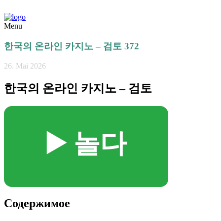
Menu
한국의 온라인 카지노 – 검토 372
26. Mai 2026
한국의 온라인 카지노 – 검토
▶️ 놀다
Содержимое