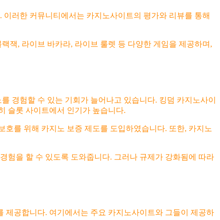
다. 이러한 커뮤니티에서는 카지노사이트의 평가와 리뷰를 통해
잭, 라이브 바카라, 라이브 룰렛 등 다양한 게임을 제공하며,
를 경험할 수 있는 기회가 늘어나고 있습니다. 킹덤 카지노사이
히 슬롯 사이트에서 인기가 높습니다.
보호를 위해 카지노 보증 제도를 도입하였습니다. 또한, 카지노
경험을 할 수 있도록 도와줍니다. 그러나 규제가 강화됨에 따라
를 제공합니다. 여기에서는 주요 카지노사이트와 그들이 제공하