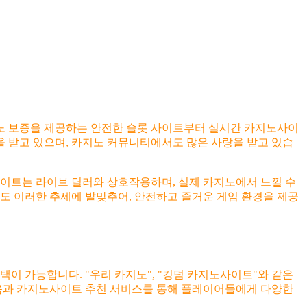
노 보증을 제공하는 안전한 슬롯 사이트부터 실시간 카지노사이
 받고 있으며, 카지노 커뮤니티에서도 많은 사랑을 받고 있습
노사이트는 라이브 딜러와 상호작용하며, 실제 카지노에서 느낄 수
도 이러한 추세에 발맞추어, 안전하고 즐거운 게임 환경을 제공
이 가능합니다. "우리 카지노", "킹덤 카지노사이트"와 같은
음과 카지노사이트 추천 서비스를 통해 플레이어들에게 다양한