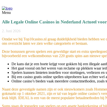
Menu
Alle Legale Online Casinos in Nederland Actueel voo
2. Juni 2026
Omdat we bij Top10casino.nl graag duidelijkheid bieden hebben we on
ons overzicht laten we zien welke categorieën er bestaan.
Deze bonussen geven spelers een geweldige start en extra speeltegoed
bijvoorbeeld een welkomstbonus van 220 gratis spins aan nieuwe spel
De kans dat je een boete krijgt voor gokken bij een illegale aanb
Het gaat vooral om het weren van reclame op plekken waar ie
Spelers kunnen limieten instellen voor stortingen, verliezen en
Bij een casino gratis online spellen uitproberen kan echter wel
Online casino’s bieden vaak meerdere contactmethoden, zoals tel
Naast deze gevestigde namen zijn er ook nieuwkomers zoals Hommerso
gokmarkt op 1 oktober 2021, zijn er tal van legale online casino’s ve
leuk blijft. IDEAL is een van de meest populaire betaalmethoden bij N
Soms staan de tegoeden van spelers op een aparte bankrekening of bij e