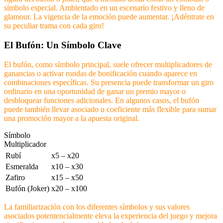
símbolo especial. Ambientado en un escenario festivo y lleno de
glamour. La vigencia de la emoción puede aumentar. ¡Adéntrate en
su peculiar trama con cada giro!
El Bufón: Un Símbolo Clave
El bufón, como símbolo principal, suele ofrecer multiplicadores de
ganancias o activar rondas de bonificación cuando aparece en
combinaciones específicas. Su presencia puede transformar un giro
ordinario en una oportunidad de ganar un premio mayor o
desbloquear funciones adicionales. En algunos casos, el bufón
puede también llevar asociado u coeficiente más flexible para sumar
una promoción mayor a la apuesta original.
Símbolo
Multiplicador
Rubí
x5 – x20
Esmeralda
x10 – x30
Zafiro
x15 – x50
Bufón (Joker)
x20 – x100
La familiarización con los diferentes símbolos y sus valores
asociados potentencialmente eleva la experiencia del juego y mejora