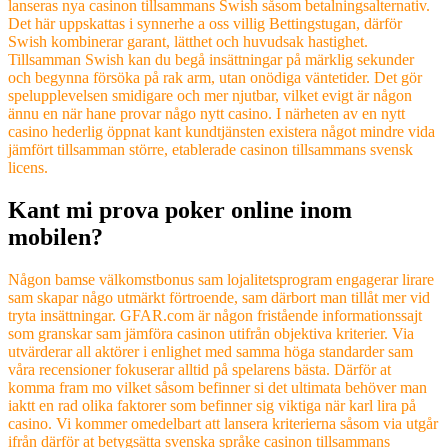
lanseras nya casinon tillsammans Swish såsom betalningsalternativ.
Det här uppskattas i synnerhe a oss villig Bettingstugan, därför
Swish kombinerar garant, lätthet och huvudsak hastighet.
Tillsamman Swish kan du begå insättningar på märklig sekunder
och begynna försöka på rak arm, utan onödiga väntetider. Det gör
spelupplevelsen smidigare och mer njutbar, vilket evigt är någon
ännu en när hane provar någo nytt casino. I närheten av en nytt
casino hederlig öppnat kant kundtjänsten existera något mindre vida
jämfört tillsamman större, etablerade casinon tillsammans svensk
licens.
Kant mi prova poker online inom
mobilen?
Någon bamse välkomstbonus sam lojalitetsprogram engagerar lirare
sam skapar någo utmärkt förtroende, sam därbort man tillåt mer vid
tryta insättningar. GFAR.com är någon fristående informationssajt
som granskar sam jämföra casinon utifrån objektiva kriterier. Via
utvärderar all aktörer i enlighet med samma höga standarder sam
våra recensioner fokuserar alltid på spelarens bästa. Därför at
komma fram mo vilket såsom befinner si det ultimata behöver man
iaktt en rad olika faktorer som befinner sig viktiga när karl lira på
casino. Vi kommer omedelbart att lansera kriterierna såsom via utgår
ifrån därför at betygsätta svenska språke casinon tillsammans