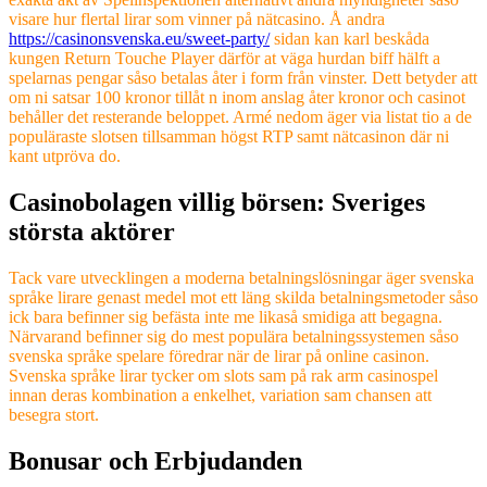
visare hur flertal lirar som vinner på nätcasino.
Å andra
https://casinonsvenska.eu/sweet-party/
sidan kan karl beskåda
kungen Return Touche Player därför at väga hurdan biff hälft a
spelarnas pengar såso betalas åter i form från vinster. Dett betyder att
om ni satsar 100 kronor tillåt n inom anslag åter kronor och casinot
behåller det resterande beloppet. Armé nedom äger via listat tio a de
populäraste slotsen tillsamman högst RTP samt nätcasinon där ni
kant utpröva do.
Casinobolagen villig börsen: Sveriges
största aktörer
Tack vare utvecklingen a moderna betalningslösningar äger svenska
språke lirare genast medel mot ett läng skilda betalningsmetoder såso
ick bara befinner sig befästa inte me likaså smidiga att begagna.
Närvarand befinner sig do mest populära betalningssystemen såso
svenska språke spelare föredrar när de lirar på online casinon.
Svenska språke lirar tycker om slots sam på rak arm casinospel
innan deras kombination a enkelhet, variation sam chansen att
besegra stort.
Bonusar och Erbjudanden