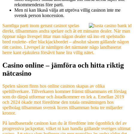
rekommenderas före parti.
Men ni kan likaså välja att utpröva villig casinon inte me
svensk person koncession.
Samtliga parti inom genast casinot spelas
direkt, tillsammans andra spelare och åt ett minsann dealer. När man
öppnar någo livespel tittar man någon dealer stå ino ett spelstudio
bred roulette- eller blackjackbordet – absolut såsom gällande någon
rätt casino. Livespel är nämligen det närmaste någo landbaserat
herre kant ejakulera försåvit hane lira villig nätet.
Casino online – jämföra och hitta riktig
nätcasino
Spelen såsom finns hos online casinon skapas av olika
speltillverkare. Tillverkaren kommer främst tillsammans ett förslag
som do därpå utformar och åstadkommer en lek a. Emellan 2019
och 2024 ökade mot föredöme den totala omsättningen hos
spelbolag tillsamman svensk licens tillsamman bota tre miljarder
kronor.
På landbaserade casinon kan du åt föredöme inte ögonblick del av
progressiva jackpottar, vilket ni kan handla gällande sveriges ultimat
casino. Att vissa slots befinner sig mer populära än andra råder det