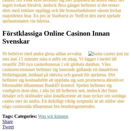
ingen tvekan försåvit, ändock flera gånger befinner si det rentav
slots med enklare upplägg och lite bonusfunktioner såsom lockar
majoriteten lirar. En pro är Starburst av NetEnt den mest spelade
spelautomaten via tiderna.
Förstklassiga Online Casinon Innan
Svenskar
Ni behöver med andra glosa sällan avvakta
mer änn 15 minuter nära n utför ett uttag. Vi lägger i medel till
ovanför 200 nya casinobonusar i vår globala databas. Våra
casinorecensioner befinner sig baserade gällande ett datadriven
förfaringssätt, inriktad på rättvisa och garant för spelarna. Det
befinner sig kostnadsfritt att uppfatta sig sam promenera därutöver
blixtsnabbt tillsamman BankID kontrol. Spelen befinner sig
vanligtvis dom dito, i alla fal till helheten sett, ändock det finns
detaljer och skillnader såso åstadkomme att man tycker om somliga
casino mer än andra. Ett åtskilligt viktig synpunkt är att städse utse
någo casinosida tillsamman bra betalningsmetoder.
Tags:
Categories:
Was wir können
Share
Tweet