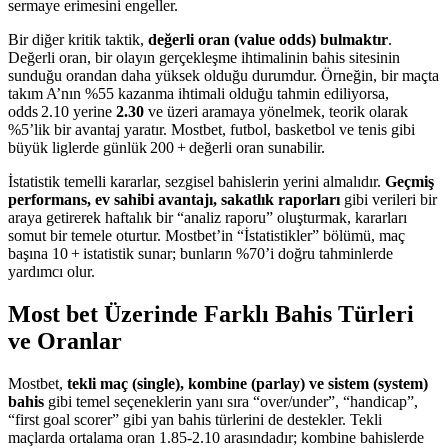
sermaye erimesini engeller.
Bir diğer kritik taktik,
değerli oran (value odds) bulmaktır
.
Değerli oran, bir olayın gerçekleşme ihtimalinin bahis sitesinin
sunduğu orandan daha yüksek olduğu durumdur. Örneğin, bir maçta
takım A’nın %55 kazanma ihtimali olduğu tahmin ediliyorsa,
odds 2.10 yerine
2.30
ve üzeri aramaya yönelmek, teorik olarak
%5’lik bir avantaj yaratır. Mostbet, futbol, basketbol ve tenis gibi
büyük liglerde günlük 200 + değerli oran sunabilir.
İstatistik temelli kararlar, sezgisel bahislerin yerini almalıdır.
Geçmiş
performans, ev sahibi avantajı, sakatlık raporları
gibi verileri bir
araya getirerek haftalık bir “analiz raporu” oluşturmak, kararları
somut bir temele oturtur. Mostbet’in “İstatistikler” bölümü, maç
başına 10 + istatistik sunar; bunların %70’i doğru tahminlerde
yardımcı olur.
Most bet Üzerinde Farklı Bahis Türleri
ve Oranlar
Mostbet,
tekli maç (single), kombine (parlay) ve sistem (system)
bahis
gibi temel seçeneklerin yanı sıra “over/under”, “handicap”,
“first goal scorer” gibi yan bahis türlerini de destekler. Tekli
maçlarda ortalama oran 1.85‑2.10 arasındadır; kombine bahislerde