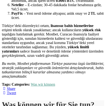
anonimlik, ancak işlem ücreti
0.0005 BTC
civarındadır.
Neteller
– E‑cüzdan; 30‑45 dakikada fonlar hesabınıza gelir,
%0,5 ücret.
PayFix
– Yeni nesil ödeme altyapısı; anlık onay ve
2 TL
sabit
ücret.
Türkiye’deki düzenleyici ortam,
lisanssız bahis hizmetlerine
erişimi teknik olarak yasaklamaz; ancak kullanıcıların
yüksek risk
taşıdığını hatırlatmak gerekir. Mostbet, Curacao lisansıyla faaliyet
gösterdiği için, sunulan hizmetlerin kalitesi ve güvenliği uluslararası
standartlara uygundur, ancak yasal koruma Türkiye’deki yerel
otoriteler tarafından sağlanmaz. Bu yüzden,
yüksek limitli
yatırımları
sadece lisanslı ve denetimli ödeme yöntemleri üzerinden
gerçekleştirmek, uzun vadeli güvenliği artırır.
Bu metin, Mostbet platformunun Türkiye pazarına özgü özelliklerini,
stratejik yaklaşımları ve güvenlik önlemlerini detaylandırarak, bahis
tutkunlarının bilinçli kararlar almasına yardımcı olmayı
amaçlamaktadır.
Tags:
Categories:
Was wir können
Share
Tweet
Was können wir für Sie tun?