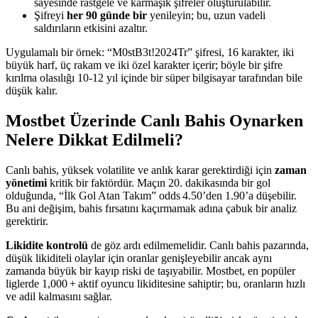
sayesinde rastgele ve karmaşık şifreler oluşturulabilir.
Şifreyi
her 90 günde bir
yenileyin; bu, uzun vadeli
saldırıların etkisini azaltır.
Uygulamalı bir örnek: “M0stB3t!2024Tr” şifresi, 16 karakter, iki
büyük harf, üç rakam ve iki özel karakter içerir; böyle bir şifre
kırılma olasılığı 10‑12 yıl içinde bir süper bilgisayar tarafından bile
düşük kalır.
Mostbet Üzerinde Canlı Bahis Oynarken
Nelere Dikkat Edilmeli?
Canlı bahis, yüksek volatilite ve anlık karar gerektirdiği için
zaman
yönetimi
kritik bir faktördür. Maçın 20. dakikasında bir gol
olduğunda, “İlk Gol Atan Takım” odds 4.50’den 1.90’a düşebilir.
Bu ani değişim, bahis fırsatını kaçırmamak adına çabuk bir analiz
gerektirir.
Likidite kontrolü
de göz ardı edilmemelidir. Canlı bahis pazarında,
düşük likiditeli olaylar için oranlar genişleyebilir ancak aynı
zamanda büyük bir kayıp riski de taşıyabilir. Mostbet, en popüler
liglerde 1,000 + aktif oyuncu likiditesine sahiptir; bu, oranların hızlı
ve adil kalmasını sağlar.