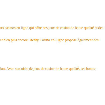
s casinos en ligne qui offre des jeux de casino de haute qualité et des
r et bien plus encore. Betify Casino en Ligne propose également des
fun. Avec son offre de jeux de casino de haute qualité, ses bonus