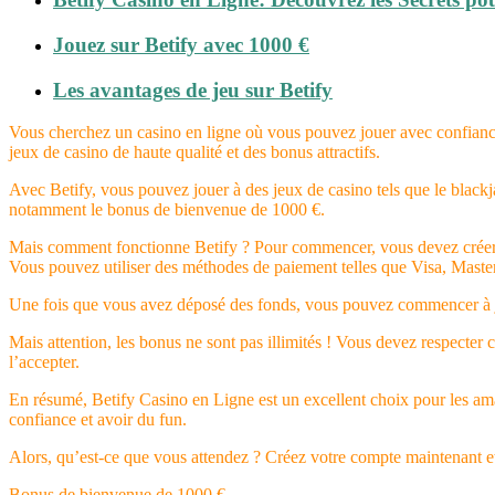
Jouez sur Betify avec 1000 €
Les avantages de jeu sur Betify
Vous cherchez un casino en ligne où vous pouvez jouer avec confianc
jeux de casino de haute qualité et des bonus attractifs.
Avec Betify, vous pouvez jouer à des jeux de casino tels que le black
notamment le bonus de bienvenue de 1000 €.
Mais comment fonctionne Betify ? Pour commencer, vous devez créer u
Vous pouvez utiliser des méthodes de paiement telles que Visa, Masterca
Une fois que vous avez déposé des fonds, vous pouvez commencer à jou
Mais attention, les bonus ne sont pas illimités ! Vous devez respecter 
l’accepter.
En résumé, Betify Casino en Ligne est un excellent choix pour les ama
confiance et avoir du fun.
Alors, qu’est-ce que vous attendez ? Créez votre compte maintenant 
Bonus de bienvenue de 1000 €