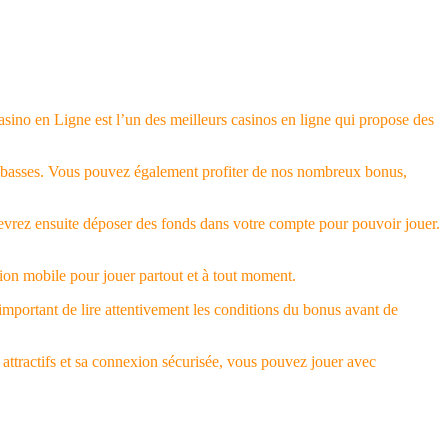
sino en Ligne est l’un des meilleurs casinos en ligne qui propose des
rès basses. Vous pouvez également profiter de nos nombreux bonus,
vrez ensuite déposer des fonds dans votre compte pour pouvoir jouer.
on mobile pour jouer partout et à tout moment.
 important de lire attentivement les conditions du bonus avant de
attractifs et sa connexion sécurisée, vous pouvez jouer avec