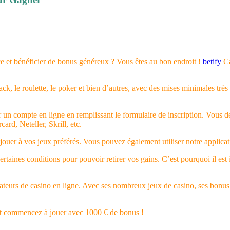
e et bénéficier de bonus généreux ? Vous êtes au bon endroit !
betify
Ca
jack, le roulette, le poker et bien d’autres, avec des mises minimales t
n compte en ligne en remplissant le formulaire de inscription. Vous de
rd, Neteller, Skrill, etc.
er à vos jeux préférés. Vous pouvez également utiliser notre applicati
certaines conditions pour pouvoir retirer vos gains. C’est pourquoi il est
teurs de casino en ligne. Avec ses nombreux jeux de casino, ses bonus 
et commencez à jouer avec 1000 € de bonus !