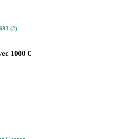
693 (2)
vec 1000 €
our Gagner