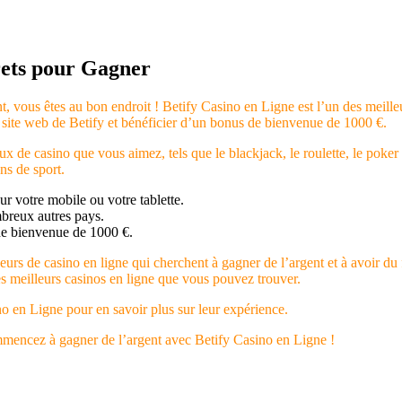
rets pour Gagner
 vous êtes au bon endroit ! Betify Casino en Ligne est l’un des meilleur
site web de Betify et bénéficier d’un bonus de bienvenue de 1000 €.
x de casino que vous aimez, tels que le blackjack, le roulette, le poke
ans de sport.
ur votre mobile ou votre tablette.
breux autres pays.
de bienvenue de 1000 €.
urs de casino en ligne qui cherchent à gagner de l’argent et à avoir du 
es meilleurs casinos en ligne que vous pouvez trouver.
o en Ligne pour en savoir plus sur leur expérience.
mmencez à gagner de l’argent avec Betify Casino en Ligne !