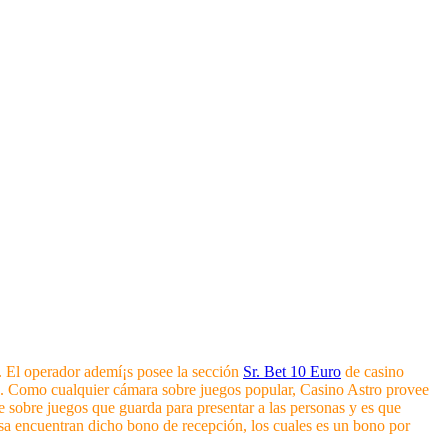
o. El operador ademí¡s posee la sección
Sr. Bet 10 Euro
de casino
o.
Como cualquier cámara sobre juegos popular, Casino Astro provee
 de sobre juegos que guarda para presentar a las personas y es que
asa encuentran dicho bono de recepción, los cuales es un bono por