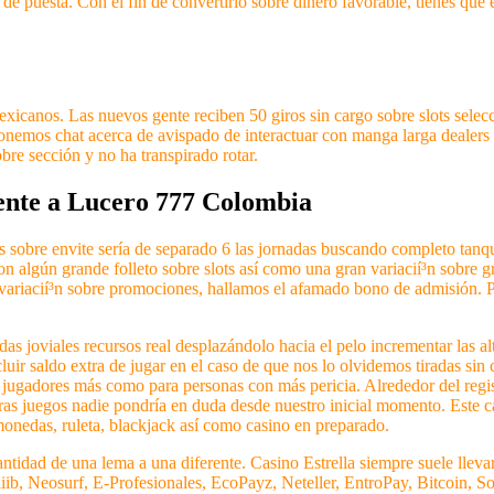
s de puesta. Con el fin de convertirlo sobre dinero favorable, tienes qu
icanos. Las nuevos gente reciben 50 giros sin cargo sobre slots sele
nemos chat acerca de avispado de interactuar con manga larga dealers 
bre sección y no ha transpirado rotar.
ente a Lucero 777 Colombia
s sobre envite serí­a de separado 6 las jornadas buscando completo tanqu
on algún grande folleto sobre slots así­ como una gran variacií³n sobre 
a variacií³n sobre promociones, hallamos el afamado bono de admisión. 
das joviales recursos real desplazándolo hacia el pelo incrementar las a
luir saldo extra de jugar en el caso de que nos lo olvidemos tiradas sin
 de jugadores más como para personas con más pericia. Alrededor del reg
ras juegos nadie pondrí­a en duda desde nuestro inicial momento. Este cas
monedas, ruleta, blackjack así­ como casino en preparado.
tidad de una lema a una diferente. Casino Estrella siempre suele lleva
iib, Neosurf, E-Profesionales, EcoPayz, Neteller, EntroPay, Bitcoin, S