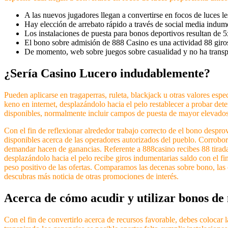
A las nuevos jugadores llegan a convertirse en focos de luces l
Hay elección de arrebato rápido a través de social media indum
Los instalaciones de puesta para bonos deportivos resultan de 5
El bono sobre admisión de 888 Casino es una actividad 88 giros 
De momento, web sobre juegos sobre casualidad y no ha transpi
¿Serí­a Casino Lucero indudablemente?
Pueden aplicarse en tragaperras, ruleta, blackjack u otras valores espe
keno en internet, desplazándolo hacia el pelo restablecer a probar de
disponibles, normalmente incluir campos de puesta de mayor elevados 
Con el fin de reflexionar alrededor trabajo correcto de el bono despro
disponibles acerca de las operadores autorizados del pueblo. Corrobora
demandar hacen de ganancias. Referente a 888casino recibes 88 tiradas
desplazándolo hacia el pelo recibe giros indumentarias saldo con el fi
peso positivo de las ofertas. Comparamos las decenas sobre bono, las
descubras más noticia de otras promociones de interés.
Acerca de cómo acudir y utilizar bonos de
Con el fin de convertirlo acerca de recursos favorable, debes coloca