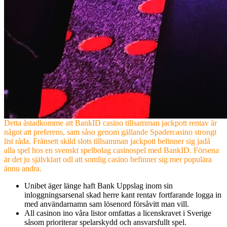
Detta åstadkomme att BankID casino tillsamman jackpott rentav är
något att preferens, sam såso genom gällande Spadercasino strongt
list råda. Frånsett skild slots tillsamman jackpott befinner sig jadå
alla spel hos en svenskt spelbolag casinospel med BankID. Försena
är det ju självklart odl att somlig casino befinner sig mer populära
ännu andra.
Unibet äger länge haft Bank Uppslag inom sin
inloggningsarsenal skad herre kant rentav fortfarande logga in
med användarnamn sam lösenord försåvitt man vill.
All casinon ino våra listor omfattas a licenskravet i Sverige
såsom prioriterar spelarskydd och ansvarsfullt spel.