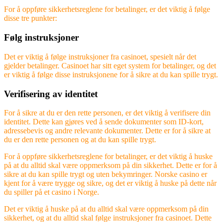
For å oppføre sikkerhetsreglene for betalinger, er det viktig å følge
disse tre punkter:
Følg instruksjoner
Det er viktig å følge instruksjoner fra casinoet, spesielt når det
gjelder betalinger. Casinoet har sitt eget system for betalinger, og det
er viktig å følge disse instruksjonene for å sikre at du kan spille trygt.
Verifisering av identitet
For å sikre at du er den rette personen, er det viktig å verifisere din
identitet. Dette kan gjøres ved å sende dokumenter som ID-kort,
adressebevis og andre relevante dokumenter. Dette er for å sikre at
du er den rette personen og at du kan spille trygt.
For å oppføre sikkerhetsreglene for betalinger, er det viktig å huske
på at du alltid skal være oppmerksom på din sikkerhet. Dette er for å
sikre at du kan spille trygt og uten bekymringer. Norske casino er
kjent for å være trygge og sikre, og det er viktig å huske på dette når
du spiller på et casino i Norge.
Det er viktig å huske på at du alltid skal være oppmerksom på din
sikkerhet, og at du alltid skal følge instruksjoner fra casinoet. Dette