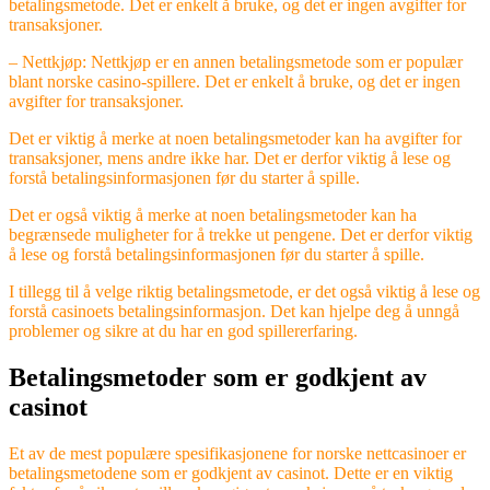
betalingsmetode. Det er enkelt å bruke, og det er ingen avgifter for
transaksjoner.
– Nettkjøp: Nettkjøp er en annen betalingsmetode som er populær
blant norske casino-spillere. Det er enkelt å bruke, og det er ingen
avgifter for transaksjoner.
Det er viktig å merke at noen betalingsmetoder kan ha avgifter for
transaksjoner, mens andre ikke har. Det er derfor viktig å lese og
forstå betalingsinformasjonen før du starter å spille.
Det er også viktig å merke at noen betalingsmetoder kan ha
begrænsede muligheter for å trekke ut pengene. Det er derfor viktig
å lese og forstå betalingsinformasjonen før du starter å spille.
I tillegg til å velge riktig betalingsmetode, er det også viktig å lese og
forstå casinoets betalingsinformasjon. Det kan hjelpe deg å unngå
problemer og sikre at du har en god spillererfaring.
Betalingsmetoder som er godkjent av
casinot
Et av de mest populære spesifikasjonene for norske nettcasinoer er
betalingsmetodene som er godkjent av casinot. Dette er en viktig