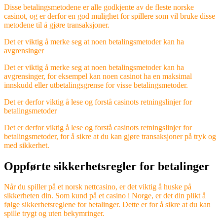
Disse betalingsmetodene er alle godkjente av de fleste norske
casinot, og er derfor en god mulighet for spillere som vil bruke disse
metodene til å gjøre transaksjoner.
Det er viktig å merke seg at noen betalingsmetoder kan ha
avgrensinger
Det er viktig å merke seg at noen betalingsmetoder kan ha
avgrensinger, for eksempel kan noen casinot ha en maksimal
innskudd eller utbetalingsgrense for visse betalingsmetoder.
Det er derfor viktig å lese og forstå casinots retningslinjer for
betalingsmetoder
Det er derfor viktig å lese og forstå casinots retningslinjer for
betalingsmetoder, for å sikre at du kan gjøre transaksjoner på tryk og
med sikkerhet.
Oppførte sikkerhetsregler for betalinger
Når du spiller på et norsk nettcasino, er det viktig å huske på
sikkerheten din. Som kund på et casino i Norge, er det din plikt å
følge sikkerhetsreglene for betalinger. Dette er for å sikre at du kan
spille trygt og uten bekymringer.