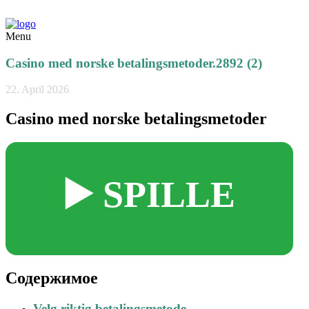
Menu
Casino med norske betalingsmetoder.2892 (2)
22. April 2026
Casino med norske betalingsmetoder
▶️ SPILLE
Содержимое
Velg riktig betalingsmetode