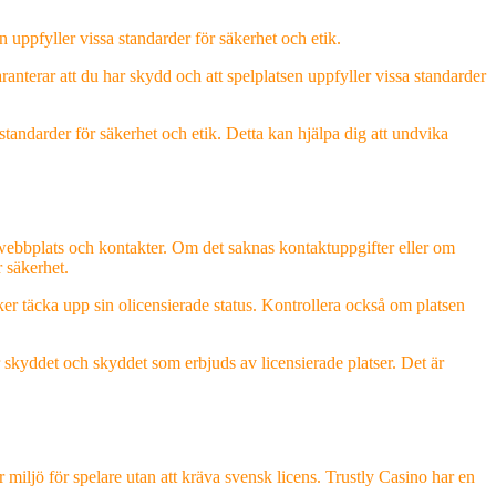
n uppfyller vissa standarder för säkerhet och etik.
ranterar att du har skydd och att spelplatsen uppfyller vissa standarder
a standarder för säkerhet och etik. Detta kan hjälpa dig att undvika
s webbplats och kontakter. Om det saknas kontaktuppgifter eller om
r säkerhet.
söker täcka upp sin olicensierade status. Kontrollera också om platsen
får skyddet och skyddet som erbjuds av licensierade platser. Det är
iljö för spelare utan att kräva svensk licens. Trustly Casino har en