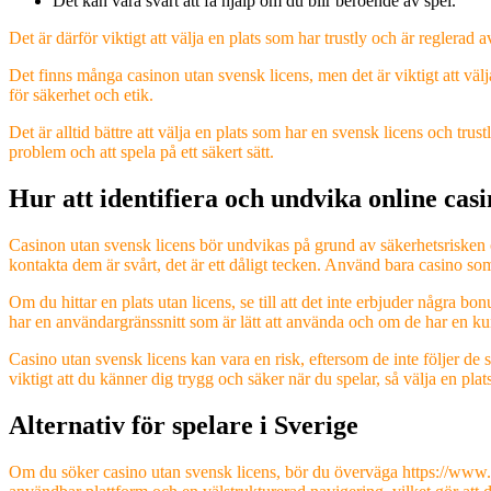
Det kan vara svårt att få hjälp om du blir beroende av spel.
Det är därför viktigt att välja en plats som har trustly och är reglerad
Det finns många casinon utan svensk licens, men det är viktigt att välj
för säkerhet och etik.
Det är alltid bättre att välja en plats som har en svensk licens och trus
problem och att spela på ett säkert sätt.
Hur att identifiera och undvika online cas
Casinon utan svensk licens bör undvikas på grund av säkerhetsrisken oc
kontakta dem är svårt, det är ett dåligt tecken. Använd bara casino som
Om du hittar en plats utan licens, se till att det inte erbjuder några bo
har en användargränssnitt som är lätt att använda och om de har en ku
Casino utan svensk licens kan vara en risk, eftersom de inte följer de st
viktigt att du känner dig trygg och säker när du spelar, så välja en plat
Alternativ för spelare i Sverige
Om du söker casino utan svensk licens, bör du överväga https://www.sw