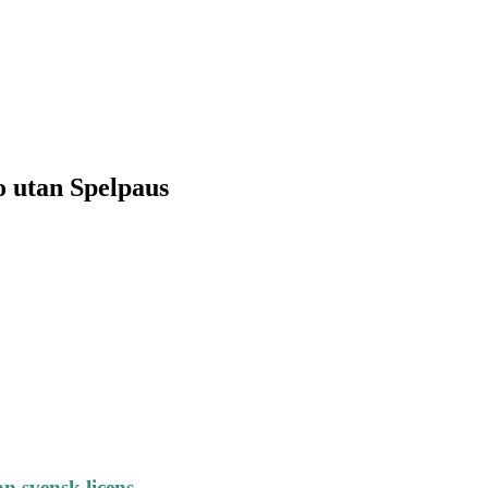
o utan Spelpaus
an svensk licens