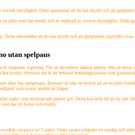
 av svensk myndighet. Detta garanterar att du har skydd och att spelplatse
a en plats som har trustly och är reglerad av svensk myndighet. Detta ga
tly. Detta säkerställer att du har skydd och att spelplatsen uppfyller viss
ino utan spelpaus
h otygande reglering. För att identifiera sådana platser, titta på dera
 har trustly, eftersom det är ett betromt betalningssystem som garantera
nuser eller fria spelpengar. Bonuser är ofta ett tecken på att en plats för
ndtjänst som svarar snabbt på frågor.
rikt regler som licensierade platser gör. Detta kan leda till att du inte 
s som har en licens och trustly.
edish-cat-paws.se/ Casino. Detta casino erbjuder en smidig och säker m