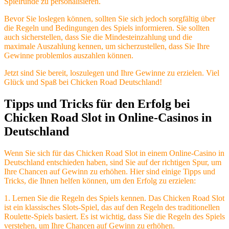
Spielrunde zu personalisieren.
Bevor Sie loslegen können, sollten Sie sich jedoch sorgfältig über
die Regeln und Bedingungen des Spiels informieren. Sie sollten
auch sicherstellen, dass Sie die Mindesteinzahlung und die
maximale Auszahlung kennen, um sicherzustellen, dass Sie Ihre
Gewinne problemlos auszahlen können.
Jetzt sind Sie bereit, loszulegen und Ihre Gewinne zu erzielen. Viel
Glück und Spaß bei Chicken Road Deutschland!
Tipps und Tricks für den Erfolg bei
Chicken Road Slot in Online-Casinos in
Deutschland
Wenn Sie sich für das Chicken Road Slot in einem Online-Casino in
Deutschland entschieden haben, sind Sie auf der richtigen Spur, um
Ihre Chancen auf Gewinn zu erhöhen. Hier sind einige Tipps und
Tricks, die Ihnen helfen können, um den Erfolg zu erzielen:
1. Lernen Sie die Regeln des Spiels kennen. Das Chicken Road Slot
ist ein klassisches Slots-Spiel, das auf den Regeln des traditionellen
Roulette-Spiels basiert. Es ist wichtig, dass Sie die Regeln des Spiels
verstehen, um Ihre Chancen auf Gewinn zu erhöhen.