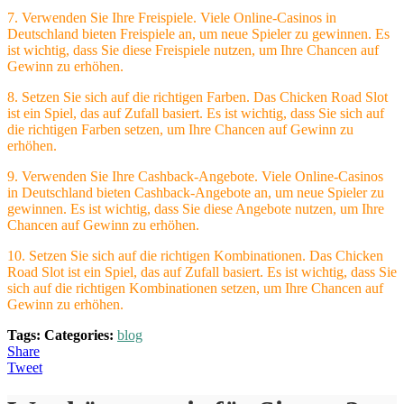
7. Verwenden Sie Ihre Freispiele. Viele Online-Casinos in
Deutschland bieten Freispiele an, um neue Spieler zu gewinnen. Es
ist wichtig, dass Sie diese Freispiele nutzen, um Ihre Chancen auf
Gewinn zu erhöhen.
8. Setzen Sie sich auf die richtigen Farben. Das Chicken Road Slot
ist ein Spiel, das auf Zufall basiert. Es ist wichtig, dass Sie sich auf
die richtigen Farben setzen, um Ihre Chancen auf Gewinn zu
erhöhen.
9. Verwenden Sie Ihre Cashback-Angebote. Viele Online-Casinos
in Deutschland bieten Cashback-Angebote an, um neue Spieler zu
gewinnen. Es ist wichtig, dass Sie diese Angebote nutzen, um Ihre
Chancen auf Gewinn zu erhöhen.
10. Setzen Sie sich auf die richtigen Kombinationen. Das Chicken
Road Slot ist ein Spiel, das auf Zufall basiert. Es ist wichtig, dass Sie
sich auf die richtigen Kombinationen setzen, um Ihre Chancen auf
Gewinn zu erhöhen.
Tags:
Categories:
blog
Share
Tweet