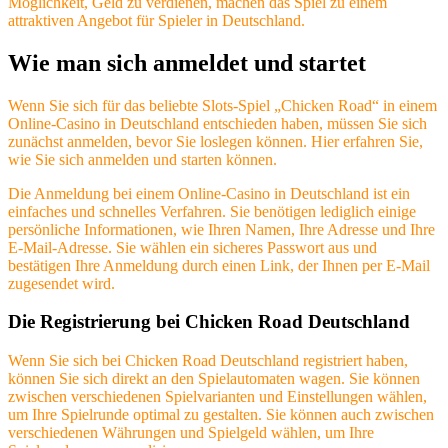
Möglichkeit, Geld zu verdienen, machen das Spiel zu einem
attraktiven Angebot für Spieler in Deutschland.
Wie man sich anmeldet und startet
Wenn Sie sich für das beliebte Slots-Spiel „Chicken Road“ in einem
Online-Casino in Deutschland entschieden haben, müssen Sie sich
zunächst anmelden, bevor Sie loslegen können. Hier erfahren Sie,
wie Sie sich anmelden und starten können.
Die Anmeldung bei einem Online-Casino in Deutschland ist ein
einfaches und schnelles Verfahren. Sie benötigen lediglich einige
persönliche Informationen, wie Ihren Namen, Ihre Adresse und Ihre
E-Mail-Adresse. Sie wählen ein sicheres Passwort aus und
bestätigen Ihre Anmeldung durch einen Link, der Ihnen per E-Mail
zugesendet wird.
Die Registrierung bei Chicken Road Deutschland
Wenn Sie sich bei Chicken Road Deutschland registriert haben,
können Sie sich direkt an den Spielautomaten wagen. Sie können
zwischen verschiedenen Spielvarianten und Einstellungen wählen,
um Ihre Spielrunde optimal zu gestalten. Sie können auch zwischen
verschiedenen Währungen und Spielgeld wählen, um Ihre