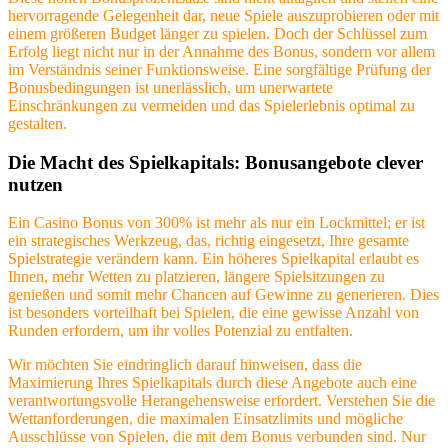
hervorragende Gelegenheit dar, neue Spiele auszuprobieren oder mit
einem größeren Budget länger zu spielen. Doch der Schlüssel zum
Erfolg liegt nicht nur in der Annahme des Bonus, sondern vor allem
im Verständnis seiner Funktionsweise. Eine sorgfältige Prüfung der
Bonusbedingungen ist unerlässlich, um unerwartete
Einschränkungen zu vermeiden und das Spielerlebnis optimal zu
gestalten.
Die Macht des Spielkapitals: Bonusangebote clever
nutzen
Ein Casino Bonus von 300% ist mehr als nur ein Lockmittel; er ist
ein strategisches Werkzeug, das, richtig eingesetzt, Ihre gesamte
Spielstrategie verändern kann. Ein höheres Spielkapital erlaubt es
Ihnen, mehr Wetten zu platzieren, längere Spielsitzungen zu
genießen und somit mehr Chancen auf Gewinne zu generieren. Dies
ist besonders vorteilhaft bei Spielen, die eine gewisse Anzahl von
Runden erfordern, um ihr volles Potenzial zu entfalten.
Wir möchten Sie eindringlich darauf hinweisen, dass die
Maximierung Ihres Spielkapitals durch diese Angebote auch eine
verantwortungsvolle Herangehensweise erfordert. Verstehen Sie die
Wettanforderungen, die maximalen Einsatzlimits und mögliche
Ausschlüsse von Spielen, die mit dem Bonus verbunden sind. Nur