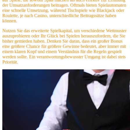
der Umsatzanforderungen beitragen. Oftmals bieten Spielautomaten
eine schnelle Umsetzung, während Tischspiele wie Blackjack oder
Roulette, je nach Casino, unterschiedliche Beitragssätze haben
können.
Nutzen Sie das erweiterte Spielkapital, um verschiedene Wettmuster
auszuprobieren oder Ihr Glück bei Spielen herauszufordern, die Sie
bisher gemieden haben. Denken Sie daran, dass ein großer Bonus
eine größere Chance für größere Gewinne bedeutet, aber immer mit
einem klaren Kopf und einem Verständnis für die Regeln gespielt
werden sollte. Ein verantwortungsbewusster Umgang ist dabei stets
Priorität.