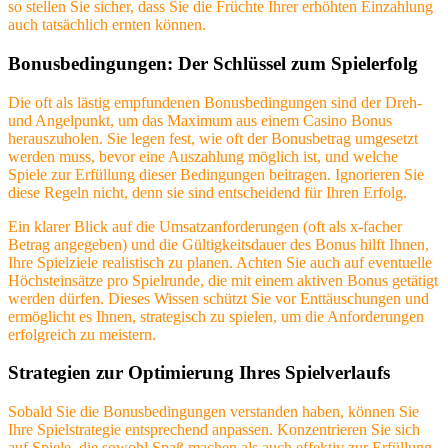
so stellen Sie sicher, dass Sie die Früchte Ihrer erhöhten Einzahlung
auch tatsächlich ernten können.
Bonusbedingungen: Der Schlüssel zum Spielerfolg
Die oft als lästig empfundenen Bonusbedingungen sind der Dreh-
und Angelpunkt, um das Maximum aus einem Casino Bonus
herauszuholen. Sie legen fest, wie oft der Bonusbetrag umgesetzt
werden muss, bevor eine Auszahlung möglich ist, und welche
Spiele zur Erfüllung dieser Bedingungen beitragen. Ignorieren Sie
diese Regeln nicht, denn sie sind entscheidend für Ihren Erfolg.
Ein klarer Blick auf die Umsatzanforderungen (oft als x-facher
Betrag angegeben) und die Gültigkeitsdauer des Bonus hilft Ihnen,
Ihre Spielziele realistisch zu planen. Achten Sie auch auf eventuelle
Höchsteinsätze pro Spielrunde, die mit einem aktiven Bonus getätigt
werden dürfen. Dieses Wissen schützt Sie vor Enttäuschungen und
ermöglicht es Ihnen, strategisch zu spielen, um die Anforderungen
erfolgreich zu meistern.
Strategien zur Optimierung Ihres Spielverlaufs
Sobald Sie die Bonusbedingungen verstanden haben, können Sie
Ihre Spielstrategie entsprechend anpassen. Konzentrieren Sie sich
auf Spiele, die sowohl Spaß machen als auch effektiv zur Erfüllung