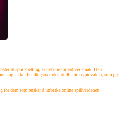
omater til sportsbetting, er det noe for enhver smak. Den
nus og sikker betalingsmetoder, deriblant kryptovaluta, som gir
lg for dem som ønsker å utforske online spillverdenen.