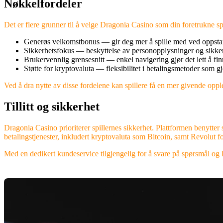
Nøkkelfordeler
Det er flere grunner til å velge Dragonia Casino som din foretrukne spi
Generøs velkomstbonus — gir deg mer å spille med ved oppstar
Sikkerhetsfokus — beskyttelse av personopplysninger og sikker
Brukervennlig grensesnitt — enkel navigering gjør det lett å finn
Støtte for kryptovaluta — fleksibilitet i betalingsmetoder som 
Ved å dra nytte av disse fordelene kan spillere få en mer givende opp
Tillitt og sikkerhet
Dragonia Casino prioriterer spillernes sikkerhet. Plattformen benytter s
betalingstjenester, inkludert kryptovaluta som Bitcoin, samt Revolut fo
Med en dedikert kundeservice tilgjengelig for å svare på spørsmål og løse