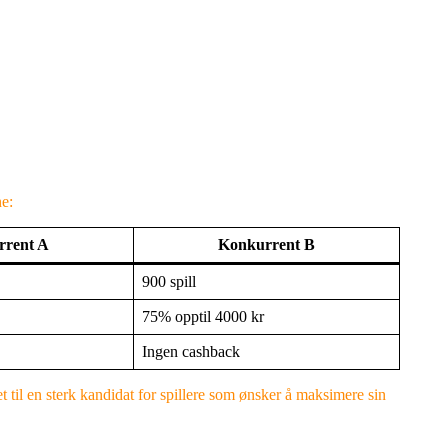
e:
rrent A
Konkurrent B
900 spill
75% opptil 4000 kr
Ingen cashback
t til en sterk kandidat for spillere som ønsker å maksimere sin