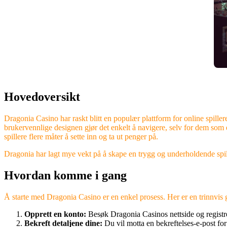
Hovedoversikt
Dragonia Casino har raskt blitt en populær plattform for online spillere
brukervennlige designen gjør det enkelt å navigere, selv for dem som 
spillere flere måter å sette inn og ta ut penger på.
Dragonia har lagt mye vekt på å skape en trygg og underholdende spil
Hvordan komme i gang
Å starte med Dragonia Casino er en enkel prosess. Her er en trinnvis g
Opprett en konto:
Besøk Dragonia Casinos nettside og registre
Bekreft detaljene dine:
Du vil motta en bekreftelses-e-post for