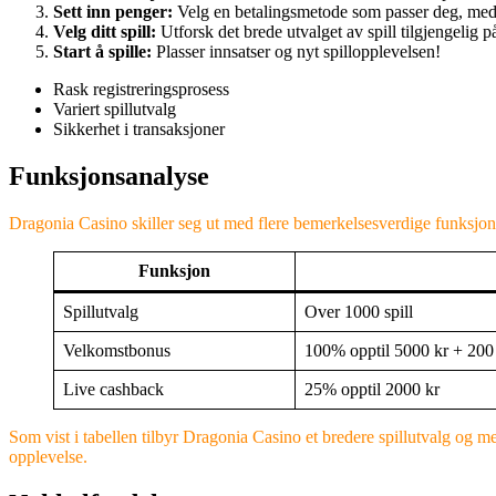
Sett inn penger:
Velg en betalingsmetode som passer deg, me
Velg ditt spill:
Utforsk det brede utvalget av spill tilgjengelig p
Start å spille:
Plasser innsatser og nyt spillopplevelsen!
Rask registreringsprosess
Variert spillutvalg
Sikkerhet i transaksjoner
Funksjonsanalyse
Dragonia Casino skiller seg ut med flere bemerkelsesverdige funksj
Funksjon
Spillutvalg
Over 1000 spill
Velkomstbonus
100% opptil 5000 kr + 200 
Live cashback
25% opptil 2000 kr
Som vist i tabellen tilbyr Dragonia Casino et bredere spillutvalg og m
opplevelse.