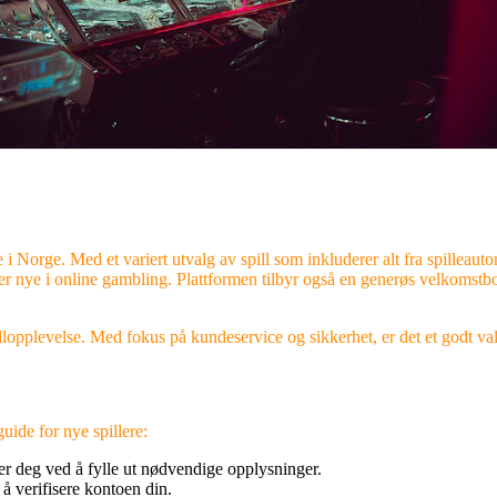
 i Norge. Med et variert utvalg av spill som inkluderer alt fra spilleaut
er nye i online gambling. Plattformen tilbyr også en generøs velkomstbo
lopplevelse. Med fokus på kundeservice og sikkerhet, er det et godt va
uide for nye spillere:
r deg ved å fylle ut nødvendige opplysninger.
 å verifisere kontoen din.