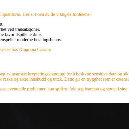
llplattform. Her er noen av de viktigste fordelene:
t.
het ved transaksjoner.
e favorittspillene dine.
gjenspeiler moderne betalingsbehov.
levelse hos Dragonia Casino.
eg av avansert krypteringsteknologi for å beskytte sensitive data og sikr
r raske og sikre innskudd og uttak. Dette gir en trygghet som er essensiel
 eventuelle problemer, kan spillere føle seg ivaretatt og støttet i sine sp