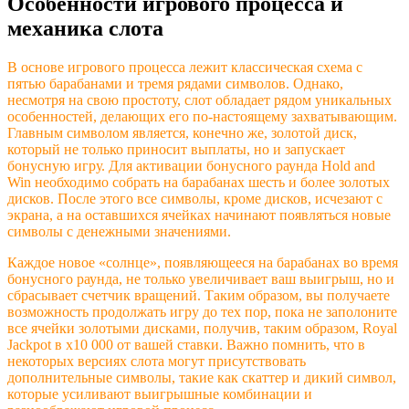
Особенности игрового процесса и
механика слота
В основе игрового процесса лежит классическая схема с
пятью барабанами и тремя рядами символов. Однако,
несмотря на свою простоту, слот обладает рядом уникальных
особенностей, делающих его по-настоящему захватывающим.
Главным символом является, конечно же, золотой диск,
который не только приносит выплаты, но и запускает
бонусную игру. Для активации бонусного раунда Hold and
Win необходимо собрать на барабанах шесть и более золотых
дисков. После этого все символы, кроме дисков, исчезают с
экрана, а на оставшихся ячейках начинают появляться новые
символы с денежными значениями.
Каждое новое «солнце», появляющееся на барабанах во время
бонусного раунда, не только увеличивает ваш выигрыш, но и
сбрасывает счетчик вращений. Таким образом, вы получаете
возможность продолжать игру до тех пор, пока не заполоните
все ячейки золотыми дисками, получив, таким образом, Royal
Jackpot в x10 000 от вашей ставки. Важно помнить, что в
некоторых версиях слота могут присутствовать
дополнительные символы, такие как скаттер и дикий символ,
которые усиливают выигрышные комбинации и