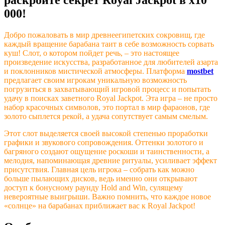
раскройте секрет Royal Jackpot в x10
000!
Добро пожаловать в мир древнеегипетских сокровищ, где
каждый вращение барабана таит в себе возможность сорвать
куш! Слот, о котором пойдет речь, – это настоящее
произведение искусства, разработанное для любителей азарта
и поклонников мистической атмосферы. Платформа
mostbet
предлагает своим игрокам уникальную возможность
погрузиться в захватывающий игровой процесс и попытать
удачу в поисках заветного Royal Jackpot. Эта игра – не просто
набор красочных символов, это портал в мир фараонов, где
золото сыплется рекой, а удача сопутствует самым смелым.
Этот слот выделяется своей высокой степенью проработки
графики и звукового сопровождения. Оттенки золотого и
багряного создают ощущение роскоши и таинственности, а
мелодия, напоминающая древние ритуалы, усиливает эффект
присутствия. Главная цель игрока – собрать как можно
больше пылающих дисков, ведь именно они открывают
доступ к бонусному раунду Hold and Win, сулящему
невероятные выигрыши. Важно помнить, что каждое новое
«солнце» на барабанах приближает вас к Royal Jackpot!