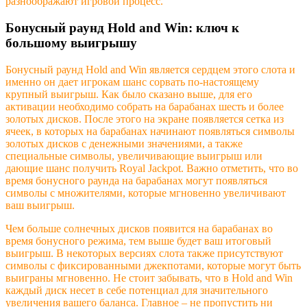
разноображают игровой процесс.
Бонусный раунд Hold and Win: ключ к
большому выигрышу
Бонусный раунд Hold and Win является сердцем этого слота и
именно он дает игрокам шанс сорвать по-настоящему
крупный выигрыш. Как было сказано выше, для его
активации необходимо собрать на барабанах шесть и более
золотых дисков. После этого на экране появляется сетка из
ячеек, в которых на барабанах начинают появляться символы
золотых дисков с денежными значениями, а также
специальные символы, увеличивающие выигрыш или
дающие шанс получить Royal Jackpot. Важно отметить, что во
время бонусного раунда на барабанах могут появляться
символы с множителями, которые мгновенно увеличивают
ваш выигрыш.
Чем больше солнечных дисков появится на барабанах во
время бонусного режима, тем выше будет ваш итоговый
выигрыш. В некоторых версиях слота также присутствуют
символы с фиксированными джекпотами, которые могут быть
выиграны мгновенно. Не стоит забывать, что в Hold and Win
каждый диск несет в себе потенциал для значительного
увеличения вашего баланса. Главное – не пропустить ни