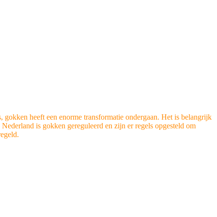
, gokken heeft een enorme transformatie ondergaan. Het is belangrijk
n Nederland is gokken gereguleerd en zijn er regels opgesteld om
regeld.