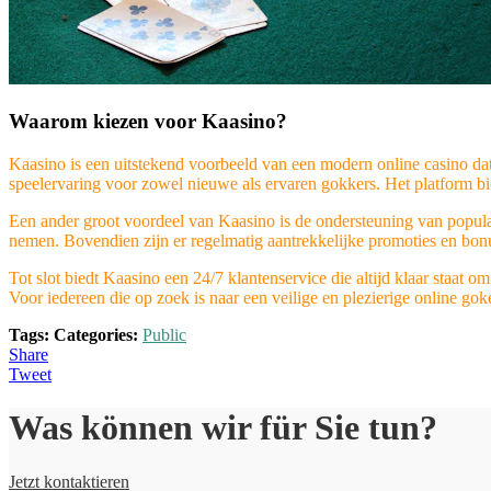
Waarom kiezen voor Kaasino?
Kaasino is een uitstekend voorbeeld van een modern online casino dat
speelervaring voor zowel nieuwe als ervaren gokkers. Het platform bied
Een ander groot voordeel van Kaasino is de ondersteuning van populai
nemen. Bovendien zijn er regelmatig aantrekkelijke promoties en bonu
Tot slot biedt Kaasino een 24/7 klantenservice die altijd klaar staat 
Voor iedereen die op zoek is naar een veilige en plezierige online gok
Tags:
Categories:
Public
Share
Tweet
Was können wir für Sie tun?
Jetzt kontaktieren