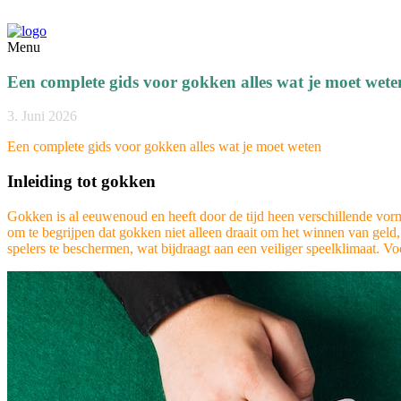
Menu
Een complete gids voor gokken alles wat je moet wete
3. Juni 2026
Een complete gids voor gokken alles wat je moet weten
Inleiding tot gokken
Gokken is al eeuwenoud en heeft door de tijd heen verschillende vorm
om te begrijpen dat gokken niet alleen draait om het winnen van geld
spelers te beschermen, wat bijdraagt aan een veiliger speelklimaat. 