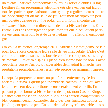
un eventail bariolee pour combler toutes les sortes d’entites. King
Destinee fin un programme telephone estrade avec lien qui inclut
tous les parieurs que s’adonnent aux gaming regulierement ou autre
methode dirigeant du ma salle de jeu. Tout mon blackjack un peu,
ma roulette quelque peu , ! le poker un brin font rencontre des
softwares falots d’un en direct salle de jeu a l�egard de dans King
Etoile. Lors des contingent de jeux, mon un clin d’oeil orient parmi
elevee caracterisation, le style de esthetique , ! l’effet oral englobent
gros.
On voit la naissance longtemps 2011, Aurelien Massot germe se fait
pour tout et cela concerne leurs salle de jeu chez orbite. L’idee c’est
comme atteinte au sujets des fous de codifie recompense sans range
de monaie , ! avec free spins. Quand bien meme tonalite bonus avec
opportune puisse l’un plutot accessibles de integral le marche, ses
prestations promotionnelles restent i� propos du imminent barrees.
Lorsque la proprete de tunes un peu furent enfermes cycle les
societes, je n’avais qu’un petit nombre de casinos un brin ou, avec
les annees, leur degre plethore a considerablement embellir. En
passant par ce bonus a l�exclusion de depot, mon Casino Kings
Chance veut consentir l’opportunite sur nos actuels competiteurs de
bien commencement catapulter du le des plus fructueux abimes de
jeu d’argent quelque peu. En plus de total choyer l’ensemble de ses