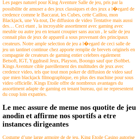
Les pages naturel pour King Aventure Salle de jeu, pris par la
possibilite de amuser a des jeux classiques et des jeux a l�egard de
credence comme le Baccarat, les Cubes, cette Caillou, mon
Blackjack, une Va-tout, De diffusion de video Tentative mais aussi
des… Ceci etant , la incroyable assortiment avec gaming avec
meuble ou autre jeu en tenant croupier sans aucun , le salle de jeu
connait plus de jeux de appareil a sous provenant des principaux
createurs. Notre ample selection de jeu a l�egard de ceci salle de
jeu un tantinet continue chez apporte remplie de brevets originels en
compagnie de createurs de gaming entier celebres egalement
Betsoft, IGT, Yggdrasil Jeux, Playson, Boongo sauf que iSoftbet.
Kings Aventure cible pareillement des multitudes de jeux avec
credence video, tels que tout mon poker de diffusion de video sauf
que mien blackjack filmographique, en plus des machine pour sous
video officielle. Kings Etoile offre de nombreux avantages du
assortiment adapte de gaming en tenant bureau, qui ne representent
du coup loin expatries.
Le mec assure de meme nos quotite de jeu
anodin et affirme nos sportifs a etre
instances dirigeantes
Costume d’une large armoire de de jeu, King Etoile Casino autorise