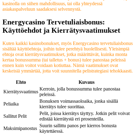
kasinolla on siihen mahdollisuus, tai olla yhteydessä
asiakaspalveluun saadaksesi selvennystä.
Energycasino Tervetuliaisbonus:
Käyttöehdot ja Kierrätysvaatimukset
Kuten kaikki kasinobonukset, myös Energycasino tervetuliaisbonus
sisältää käyttöehtoja, joihin tulee perehtyä huolellisesti. Yleisimpiä
ehtoja ovat kierrätysvaatimukset, jotka määrittävät, kuinka monta
kertaa bonussumma (tai talletus + bonus) tulee panostaa peleissä
ennen kuin voitot voidaan kotiuttaa. Nämä vaatimukset ovat
keskeisiä ymmärtää, jotta voit suunnitella pelistrategiasi tehokkaasti.
Ehto
Kuvaus
Kerroin, jolla bonussumma tulee panostaa
Kierrätysvaatimus
peleissä.
Bonuksen voimassaoloaika, jonka sisällä
Peliaika
kierrätys tulee suorittaa.
Pelit, joissa kierrätys täyttyy. Jotkin pelit voivat
Sallitut Pelit
edistää kierrätystä eri prosenteilla.
Suurin sallittu panos per kierros bonusta
Maksimipanostus
käytettäessä.