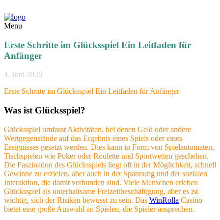
Menu
Erste Schritte im Glücksspiel Ein Leitfaden für
Anfänger
4. Juni 2026
Erste Schritte im Glücksspiel Ein Leitfaden für Anfänger
Was ist Glücksspiel?
Glücksspiel umfasst Aktivitäten, bei denen Geld oder andere
Wertgegenstände auf das Ergebnis eines Spiels oder eines
Ereignisses gesetzt werden. Dies kann in Form von Spielautomaten,
Tischspielen wie Poker oder Roulette und Sportwetten geschehen.
Die Faszination des Glücksspiels liegt oft in der Möglichkeit, schnell
Gewinne zu erzielen, aber auch in der Spannung und der sozialen
Interaktion, die damit verbunden sind. Viele Menschen erleben
Glücksspiel als unterhaltsame Freizeitbeschäftigung, aber es ist
wichtig, sich der Risiken bewusst zu sein. Das
WinRolla
Casino
bietet eine große Auswahl an Spielen, die Spieler ansprechen.