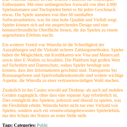
Enthusiasten. Mit einer umfangreichen Auswahl von über 4.000
Spielautomaten und Tischspielen bietet es für jeden Geschmack
etwas. Die Spiele stammen von über 60 namhaften
Softwareanbietern, was für eine hohe Qualität und Vielfalt sorgt.
Spieler können sich auf ein ansprechendes Design und eine
benutzerfreundliche Oberfläche freuen, die das Spielen zu einem
angenehmen Erlebnis macht.
Ein weiterer Vorteil von Winrolla ist die Schnelligkeit der
Auszahlungen und die Vielzahl sicherer Zahlungsmethoden. Spieler
haben die Möglichkeit, mit Kreditkarten wie Visa und Mastercard
sowie über E-Wallets zu bezahlen. Die Plattform legt großen Wert
auf Sicherheit und Datenschutz, sodass Spieler beruhigt sein
können, dass ihre Informationen geschützt sind. Transparenz bei
Bonusangeboten und Spielverhaltenskontrolle sind weitere wichtige
Aspekte, die Winrolla zu einer vertrauenswürdigen Wahl machen.
Zusätzlich ist das Casino sowohl auf Desktop- als auch auf mobilen
Geräten zugänglich, ohne dass eine separate App erforderlich ist.
Dies ermöglicht den Spielern, jederzeit und überall zu spielen, was
die Flexibilität erhöht. Winrolla bietet nicht nur eine Vielzahl von
Spielen, sondern auch ein verantwortungsbewusstes Spielerlebnis,
das den Schutz der Nutzer an erster Stelle stellt.
Tags:
Categories:
Public