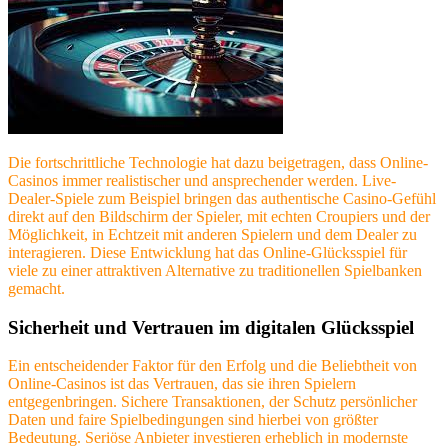
Die fortschrittliche Technologie hat dazu beigetragen, dass Online-
Casinos immer realistischer und ansprechender werden. Live-
Dealer-Spiele zum Beispiel bringen das authentische Casino-Gefühl
direkt auf den Bildschirm der Spieler, mit echten Croupiers und der
Möglichkeit, in Echtzeit mit anderen Spielern und dem Dealer zu
interagieren. Diese Entwicklung hat das Online-Glücksspiel für
viele zu einer attraktiven Alternative zu traditionellen Spielbanken
gemacht.
Sicherheit und Vertrauen im digitalen Glücksspiel
Ein entscheidender Faktor für den Erfolg und die Beliebtheit von
Online-Casinos ist das Vertrauen, das sie ihren Spielern
entgegenbringen. Sichere Transaktionen, der Schutz persönlicher
Daten und faire Spielbedingungen sind hierbei von größter
Bedeutung. Seriöse Anbieter investieren erheblich in modernste