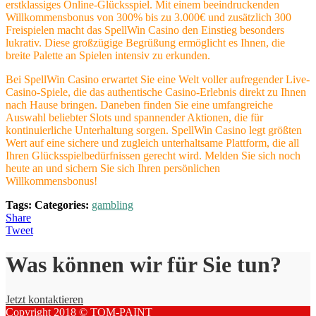
erstklassiges Online-Glücksspiel. Mit einem beeindruckenden
Willkommensbonus von 300% bis zu 3.000€ und zusätzlich 300
Freispielen macht das SpellWin Casino den Einstieg besonders
lukrativ. Diese großzügige Begrüßung ermöglicht es Ihnen, die
breite Palette an Spielen intensiv zu erkunden.
Bei SpellWin Casino erwartet Sie eine Welt voller aufregender Live-
Casino-Spiele, die das authentische Casino-Erlebnis direkt zu Ihnen
nach Hause bringen. Daneben finden Sie eine umfangreiche
Auswahl beliebter Slots und spannender Aktionen, die für
kontinuierliche Unterhaltung sorgen. SpellWin Casino legt größten
Wert auf eine sichere und zugleich unterhaltsame Plattform, die all
Ihren Glücksspielbedürfnissen gerecht wird. Melden Sie sich noch
heute an und sichern Sie sich Ihren persönlichen
Willkommensbonus!
Tags:
Categories:
gambling
Share
Tweet
Was können wir für Sie tun?
Jetzt kontaktieren
Copyright 2018 © TOM-PAINT