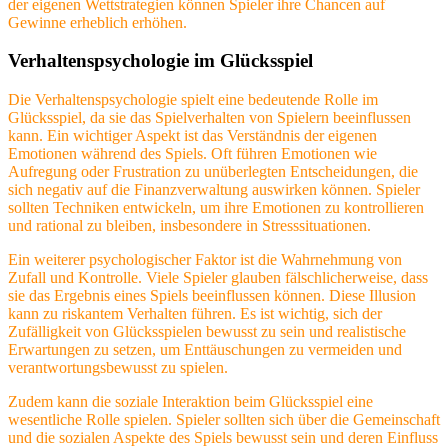
der eigenen Wettstrategien können Spieler ihre Chancen auf
Gewinne erheblich erhöhen.
Verhaltenspsychologie im Glücksspiel
Die Verhaltenspsychologie spielt eine bedeutende Rolle im
Glücksspiel, da sie das Spielverhalten von Spielern beeinflussen
kann. Ein wichtiger Aspekt ist das Verständnis der eigenen
Emotionen während des Spiels. Oft führen Emotionen wie
Aufregung oder Frustration zu unüberlegten Entscheidungen, die
sich negativ auf die Finanzverwaltung auswirken können. Spieler
sollten Techniken entwickeln, um ihre Emotionen zu kontrollieren
und rational zu bleiben, insbesondere in Stresssituationen.
Ein weiterer psychologischer Faktor ist die Wahrnehmung von
Zufall und Kontrolle. Viele Spieler glauben fälschlicherweise, dass
sie das Ergebnis eines Spiels beeinflussen können. Diese Illusion
kann zu riskantem Verhalten führen. Es ist wichtig, sich der
Zufälligkeit von Glücksspielen bewusst zu sein und realistische
Erwartungen zu setzen, um Enttäuschungen zu vermeiden und
verantwortungsbewusst zu spielen.
Zudem kann die soziale Interaktion beim Glücksspiel eine
wesentliche Rolle spielen. Spieler sollten sich über die Gemeinschaft
und die sozialen Aspekte des Spiels bewusst sein und deren Einfluss