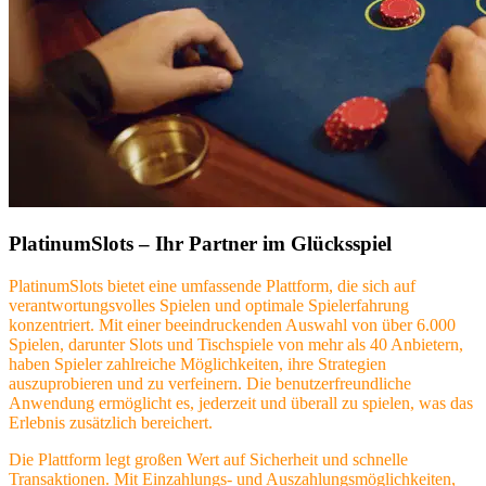
PlatinumSlots – Ihr Partner im Glücksspiel
PlatinumSlots bietet eine umfassende Plattform, die sich auf
verantwortungsvolles Spielen und optimale Spielerfahrung
konzentriert. Mit einer beeindruckenden Auswahl von über 6.000
Spielen, darunter Slots und Tischspiele von mehr als 40 Anbietern,
haben Spieler zahlreiche Möglichkeiten, ihre Strategien
auszuprobieren und zu verfeinern. Die benutzerfreundliche
Anwendung ermöglicht es, jederzeit und überall zu spielen, was das
Erlebnis zusätzlich bereichert.
Die Plattform legt großen Wert auf Sicherheit und schnelle
Transaktionen. Mit Einzahlungs- und Auszahlungsmöglichkeiten,