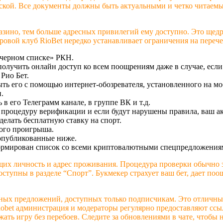
кой. Все документы должны быть актуальными и четко читаемы
-казино, тем больше адресных привилегий ему доступно. Это щедр
овой клуб RioBet нередко устанавливает ограничения на перече
«черном списке» РКН.
 получить онлайн доступ ко всем поощрениям даже в случае, есл
 Рио Бет.
рыть его с помощью интернет-обозревателя, установленного на м
.
 в его Телеграмм канале, в группе ВК и т.д.
процедуру верификации и если будут нарушены правила, ваш ак
елать бесплатную ставку на спорт.
ного проигрыша.
 опубликованные ниже.
сформирован список со всеми криптовалютными спецпредложения
х личность и адрес проживания. Процедура проверки обычно за
оступны в разделе “Спорт”. Букмекер страхует ваш бет, дает по
льных предложений, доступных только подписчикам. Это отличн
obet администрация и модераторы регулярно предоставляют ссыл
жать игру без перебоев. Следите за обновлениями в чате, чтобы