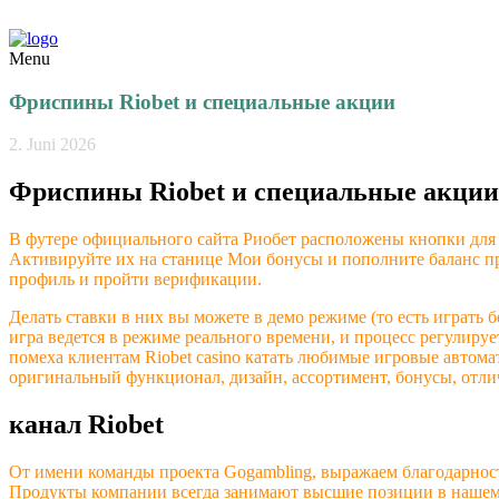
Menu
Фриспины Riobet и специальные акции
2. Juni 2026
Фриспины Riobet и специальные акции
В футере официального сайта Риобет расположены кнопки для 
Активируйте их на станице Мои бонусы и пополните баланс пр
профиль и пройти верификации.
Делать ставки в них вы можете в демо режиме (то есть играть бе
игра ведется в режиме реального времени, и процесс регулиру
помеха клиентам Riobet casino катать любимые игровые автомат
оригинальный функционал, дизайн, ассортимент, бонусы, отл
канал Riobet
От имени команды проекта Gogambling, выражаем благодарность 
Продукты компании всегда занимают высшие позиции в нашем 