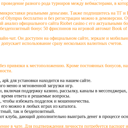
 проведение разного рода турниров между вебмастерами, в кото
 микроставки реальными деньгами. Также подпишитесь на ТГ и 
s of Olympus бесплатно и без регистрации можно в демоверсии.
й анализ официального сайта Riobet casino с его актуальными 
бездепозитный бонус 50 фриспинов на игровой автомат Book of 
йн-чат. Он доступен на официальном сайте, зеркале и мобильно
р допускает использование сразу нескольких валютных счетов.
без привязки к местоположению. Кроме постоянных бонусов, на
ности.
 apk для установки находится на нашем сайте.
ного меню и мгновенной загрузки игр.
 включая поддержку казино, рассылку, каналы в мессенджерах,
 время ответа и решаемые вопросы.
, чтобы избежать подделок и мошенничества.
 его можно в любых играх из каталога.
итный, так и бездепозитный.
ок от клуба, дающий дополнительно выиграть денег в процессе ос
ние в чате. Для подтверждения личности потребуется паспорт 