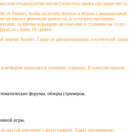
рых нам неоднократно посчастливилось занять призовые места.
ВК от Риобет, чтобы получать бонусы и играть с минимальной
 Они не имеют денежной ценности, и получить настоящие
бонусами, лучшими игровыми автоматами и ставками на спорт.
Dead по ставке 10 гривен.
й версии Риобет. Также от авторизованных посетителей casino
 платформе проводятся сезонные турниры. В качестве призов
 тематические форумы, обзоры стримеров.
новной игры.
или другой документ с фотографией. Адрес проживания