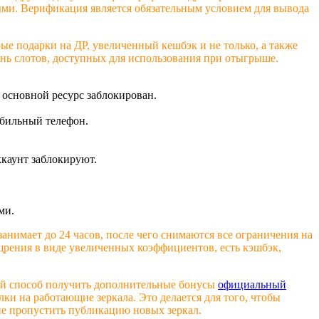
ми. Верификация является обязательным условием для вывода
ые подарки на ДР, увеличенный кешбэк и не только, а также
нь слотов, доступных для использования при отыгрыше.
и основной ресурс заблокирован.
обильный телефон.
каунт заблокируют.
ми.
нимает до 24 часов, после чего снимаются все ограничения на
ощрения в виде увеличенных коэффициентов, есть кэшбэк,
ый способ получить дополнительные бонусы
официальный
ки на работающие зеркала. Это делается для того, чтобы
 не пропустить публикацию новых зеркал.