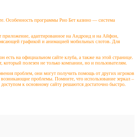
ете. Особенность программы Рио Бет казино — система
ет приложение, адаптированное на Андроид и на Айфон,
отрясающей графикой и анимацией мобильных слотов. Для
есть на официальном сайте клуба, а также на этой странице.
т, который полезен не только компании, но и пользователям.
овения проблем, они могут получить помощь от других игроков
 возникающие проблемы. Помните, что использование зеркал –
с доступом к основному сайту решаются достаточно быстро.