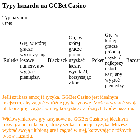
Typy hazardu na GGBet Casino
Typ hazardu
Opis
Grę, w
Grę, w
której
Grę, w której
której
gracze
gracze
gracze
próbują
wykorzystują
próbują
uzyskać
Ruletka
losowe
Blackjack
uzyskać
Poker
Baccar
najlepszy
numery, aby
łączny
układ
wygrać
wynik 21,
kart, aby
pieniędzy.
korzystając
wygrać
z kart.
pieniędzy.
Jeśli szukasz emocji i ryzyka, GGBet Casino jest idealnym
miejscem, aby zagrać w różne gry kasynowe. Możesz wybrać swoją
ulubioną grę i zagrać w niej, korzystając z różnych typów hazardu.
Wielowymiarowe gry kasynowe na GGBet Casino są idealnym
rozwiązaniem dla tych, którzy szukają emocji i ryzyka. Możesz
wybrać swoją ulubioną grę i zagrać w niej, korzystając z różnych
typów hazardu.