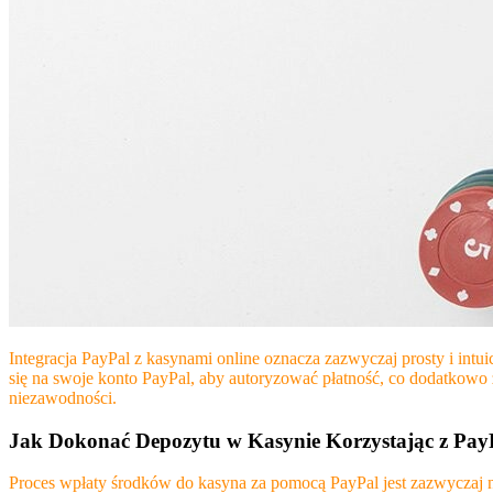
Integracja PayPal z kasynami online oznacza zazwyczaj prosty i int
się na swoje konto PayPal, aby autoryzować płatność, co dodatkowo 
niezawodności.
Jak Dokonać Depozytu w Kasynie Korzystając z Pay
Proces wpłaty środków do kasyna za pomocą PayPal jest zazwyczaj n