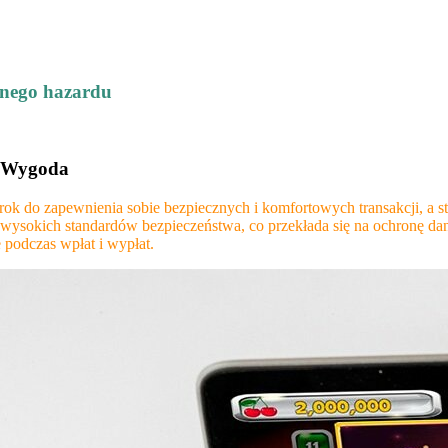
znego hazardu
i Wygoda
krok do zapewnienia sobie bezpiecznych i komfortowych transakcji, a s
 z wysokich standardów bezpieczeństwa, co przekłada się na ochronę 
 podczas wpłat i wypłat.