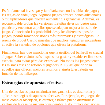
Es fundamental investigar y familiarizarse con las tablas de pago y
las reglas de cada juego. Algunos juegos ofrecen bonos adicionales
o multiplicadores que pueden aumentar tus ganancias. Además, es
recomendable probar las versiones gratuitas de estos juegos para
practicar y encontrar aquellos que se adaptan mejor a tu estilo de
juego. Conociendo las probabilidades y los diferentes tipos de
juegos, podrás tomar decisiones más informadas y estratégicas. La
reseña de orobet Casino muestra que muchos jugadores encuentran
atractiva la variedad de opciones que ofrece la plataforma.
Finalmente, hay que mencionar que la gestión del bankroll es crucial
al jugar. Saber cuánto estás dispuesto a gastar y establecer límites es
esencial para evitar pérdidas excesivas. No todos los juegos tienen
las mismas tasas de retorno al jugador (RTP), así que prioriza
aquellos que ofrecen mejores retornos y ajusta tu estrategia en
función de tus hallazgos.
Estrategias de apuestas efectivas
Una de las claves para maximizar tus ganancias es desarrollar y
aplicar estrategias de apuestas efectivas. Por ejemplo, en juegos de
mesa como el blackjack, la estrategia básica puede disminuir la
ventaja de la casa de manera considerable. Esto implica decisiones