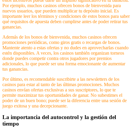
estos incentivos puede darte un impulso significativo en tu bankroll.
Por ejemplo, muchos casinos ofrecen bonos de bienvenida para
nuevos usuarios, que pueden multiplicar tu depósito inicial. Es
importante leer los términos y condiciones de estos bonos para saber
qué requisitos de apuesta deben cumplirse antes de poder retirar tus
ganancias.
Además de los bonos de bienvenida, muchos casinos ofrecen
promociones periódicas, como giros gratis o recargas de bonos.
Mantente atento a estas ofertas y no dudes en aprovecharlas cuando
estén disponibles. A veces, los casinos también organizan torneos
donde puedes competir contra otros jugadores por premios
adicionales, lo que puede ser una forma emocionante de aumentar
tus ganancias.
Por último, es recomendable suscribirte a las newsletters de los
casinos para estar al tanto de las últimas promociones. Muchos
casinos envían ofertas exclusivas a sus suscriptores, lo que te
permite maximizar tus oportunidades de ganar. No subestimes el
poder de un buen bono; puede ser la diferencia entre una sesión de
juego exitosa y una decepcionante.
La importancia del autocontrol y la gestión del
tiempo