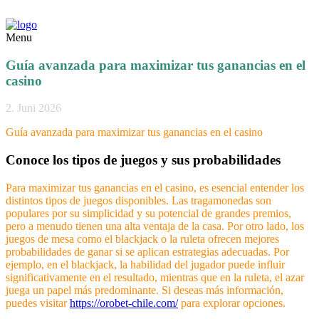
Menu
Guía avanzada para maximizar tus ganancias en el
casino
2. Juni 2026
Guía avanzada para maximizar tus ganancias en el casino
Conoce los tipos de juegos y sus probabilidades
Para maximizar tus ganancias en el casino, es esencial entender los
distintos tipos de juegos disponibles. Las tragamonedas son
populares por su simplicidad y su potencial de grandes premios,
pero a menudo tienen una alta ventaja de la casa. Por otro lado, los
juegos de mesa como el blackjack o la ruleta ofrecen mejores
probabilidades de ganar si se aplican estrategias adecuadas. Por
ejemplo, en el blackjack, la habilidad del jugador puede influir
significativamente en el resultado, mientras que en la ruleta, el azar
juega un papel más predominante. Si deseas más información,
puedes visitar
https://orobet-chile.com/
para explorar opciones.