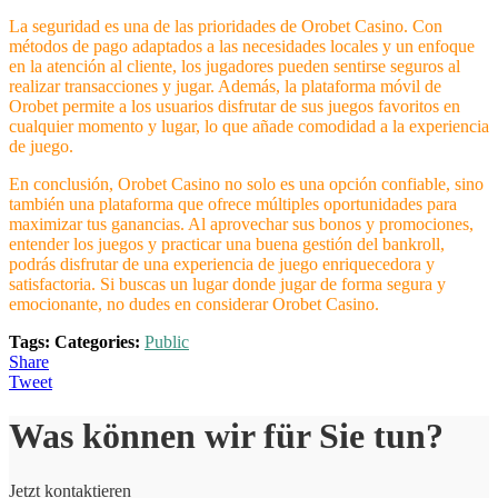
La seguridad es una de las prioridades de Orobet Casino. Con
métodos de pago adaptados a las necesidades locales y un enfoque
en la atención al cliente, los jugadores pueden sentirse seguros al
realizar transacciones y jugar. Además, la plataforma móvil de
Orobet permite a los usuarios disfrutar de sus juegos favoritos en
cualquier momento y lugar, lo que añade comodidad a la experiencia
de juego.
En conclusión, Orobet Casino no solo es una opción confiable, sino
también una plataforma que ofrece múltiples oportunidades para
maximizar tus ganancias. Al aprovechar sus bonos y promociones,
entender los juegos y practicar una buena gestión del bankroll,
podrás disfrutar de una experiencia de juego enriquecedora y
satisfactoria. Si buscas un lugar donde jugar de forma segura y
emocionante, no dudes en considerar Orobet Casino.
Tags:
Categories:
Public
Share
Tweet
Was können wir für Sie tun?
Jetzt kontaktieren