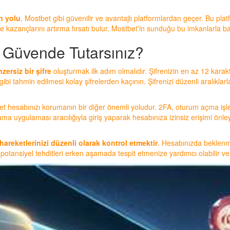
n yolu
, Mostbet gibi güvenilir ve avantajlı platformlardan geçer. Bu pl
e kazançlarını artırma fırsatı bulur. Mostbet’in sunduğu bu imkanlarla ba
l Güvende Tutarsınız?
zersiz bir şifre
oluşturmak ilk adım olmalıdır. Şifrenizin en az 12 kara
gibi tahmin edilmesi kolay şifrelerden kaçının. Şifrenizi düzenli aralıkl
et hesabınızı korumanın bir diğer önemli yoludur. 2FA, oturum açma işle
a uygulaması aracılığıyla giriş yaparak hesabınıza izinsiz erişimi önleye
areketlerinizi düzenli olarak kontrol etmektir
. Hesabınızda beklenm
, potansiyel tehditleri erken aşamada tespit etmenize yardımcı olabilir 