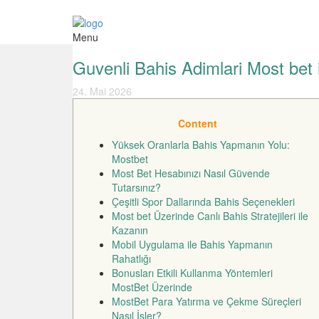
Menu
Guvenli Bahis Adimlari Most bet 
24. Mai 2026
Content
Yüksek Oranlarla Bahis Yapmanın Yolu:
Mostbet
Most Bet Hesabınızı Nasıl Güvende
Tutarsınız?
Çeşitli Spor Dallarında Bahis Seçenekleri
Most bet Üzerinde Canlı Bahis Stratejileri ile
Kazanın
Mobil Uygulama ile Bahis Yapmanın
Rahatlığı
Bonusları Etkili Kullanma Yöntemleri
MostBet Üzerinde
MostBet Para Yatırma ve Çekme Süreçleri
Nasıl İşler?