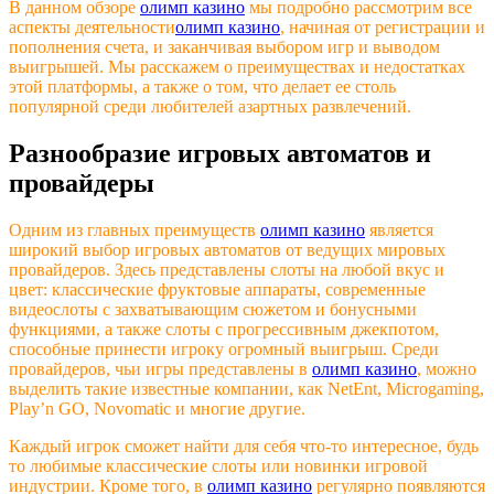
В данном обзоре
олимп казино
мы подробно рассмотрим все
аспекты деятельности
олимп казино
, начиная от регистрации и
пополнения счета, и заканчивая выбором игр и выводом
выигрышей. Мы расскажем о преимуществах и недостатках
этой платформы, а также о том, что делает ее столь
популярной среди любителей азартных развлечений.
Разнообразие игровых автоматов и
провайдеры
Одним из главных преимуществ
олимп казино
является
широкий выбор игровых автоматов от ведущих мировых
провайдеров. Здесь представлены слоты на любой вкус и
цвет: классические фруктовые аппараты, современные
видеослоты с захватывающим сюжетом и бонусными
функциями, а также слоты с прогрессивным джекпотом,
способные принести игроку огромный выигрыш. Среди
провайдеров, чьи игры представлены в
олимп казино
, можно
выделить такие известные компании, как NetEnt, Microgaming,
Play’n GO, Novomatic и многие другие.
Каждый игрок сможет найти для себя что-то интересное, будь
то любимые классические слоты или новинки игровой
индустрии. Кроме того, в
олимп казино
регулярно появляются