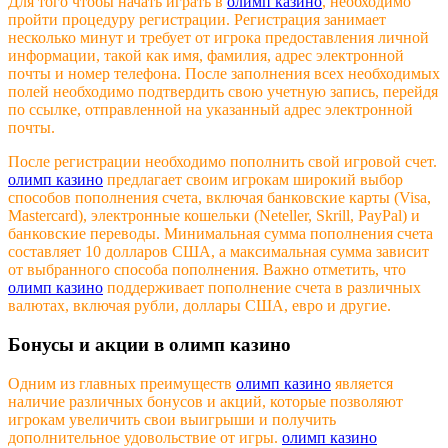
Для того чтобы начать играть в
олимп казино
, необходимо
пройти процедуру регистрации. Регистрация занимает
несколько минут и требует от игрока предоставления личной
информации, такой как имя, фамилия, адрес электронной
почты и номер телефона. После заполнения всех необходимых
полей необходимо подтвердить свою учетную запись, перейдя
по ссылке, отправленной на указанный адрес электронной
почты.
После регистрации необходимо пополнить свой игровой счет.
олимп казино
предлагает своим игрокам широкий выбор
способов пополнения счета, включая банковские карты (Visa,
Mastercard), электронные кошельки (Neteller, Skrill, PayPal) и
банковские переводы. Минимальная сумма пополнения счета
составляет 10 долларов США, а максимальная сумма зависит
от выбранного способа пополнения. Важно отметить, что
олимп казино
поддерживает пополнение счета в различных
валютах, включая рубли, доллары США, евро и другие.
Бонусы и акции в олимп казино
Одним из главных преимуществ
олимп казино
является
наличие различных бонусов и акций, которые позволяют
игрокам увеличить свои выигрыши и получить
дополнительное удовольствие от игры.
олимп казино