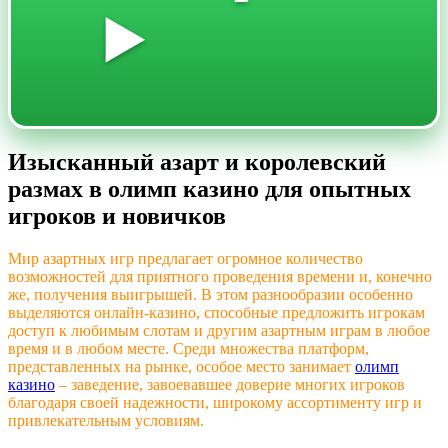
▶️
Изысканный азарт и королевский
размах в олимп казино для опытных
игроков и новичков
Мир азартных игр предлагает огромное количество
возможностей для приятного проведения времени и, конечно
же, получения выигрышей. В этом разнообразии особенно
выделяются онлайн-казино, способные предложить игрокам
доступ к любимым слотам и другим азартным играм в любое
время и в любом месте. Среди множества платформ,
представленных на рынке, особое место занимает
олимп
казино
– заведение, завоевавшее доверие многих игроков
благодаря своей надежности, широкому ассортименту игр и
привлекательным условиям.