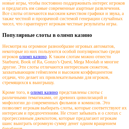
новые игры, чтобы постоянно поддерживать интерес игроков
и предлагать им самые современные азартные развлечения.
Все слоты отличаются высоким качеством графики и звука, а
также честной и прозрачной системой генерации случайных
чисел, что гарантирует игрокам честные результаты игры.
Популярные слоты в олимп казино
Несмотря на огромное разнообразие игровых автоматов,
некоторые из них пользуются особой популярностью среди
игроков
олимп казино
. К таким слотам можно отнести
Starburst, Book of Ra, Gonzo’s Quest, Mega Moolah и многие
другие. Эти слоты отличаются интересным сюжетом,
захватывающим геймплеем и высоким коэффициентом
отдачи, что делает их привлекательными для игроков,
стремящихся к выигрышу.
Кроме того, в
олимп казино
представлены слоты с
различными тематиками, от древних цивилизаций и
мифологии до современных фильмов и комиксов. Это
позволяет игрокам выбирать слоты, которые соответствуют их
интересам и предпочтениям. Не стоит забывать и о слотах с
прогрессивным джекпотом, которые предлагают игрокам
шанс выиграть огромную сумму денег одним вращением
барабанов.