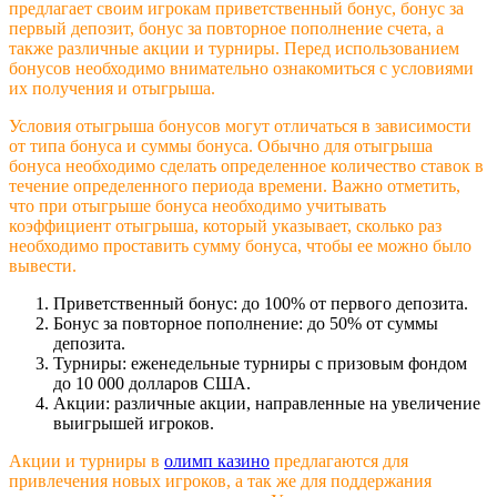
предлагает своим игрокам приветственный бонус, бонус за
первый депозит, бонус за повторное пополнение счета, а
также различные акции и турниры. Перед использованием
бонусов необходимо внимательно ознакомиться с условиями
их получения и отыгрыша.
Условия отыгрыша бонусов могут отличаться в зависимости
от типа бонуса и суммы бонуса. Обычно для отыгрыша
бонуса необходимо сделать определенное количество ставок в
течение определенного периода времени. Важно отметить,
что при отыгрыше бонуса необходимо учитывать
коэффициент отыгрыша, который указывает, сколько раз
необходимо проставить сумму бонуса, чтобы ее можно было
вывести.
Приветственный бонус: до 100% от первого депозита.
Бонус за повторное пополнение: до 50% от суммы
депозита.
Турниры: еженедельные турниры с призовым фондом
до 10 000 долларов США.
Акции: различные акции, направленные на увеличение
выигрышей игроков.
Акции и турниры в
олимп казино
предлагаются для
привлечения новых игроков, а так же для поддержания