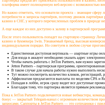
Партнерка предлагает привлекать пользователей в казино, ин
платформа имеет полноценную веб-версию с возможностью вне
Но важно отметить, что основатели проекта – знающие сферу л
потребности и запросы партнёров, поэтому движок партнёрки р
казино в СНГ, у которого перечисленных проблем в природе не 
А еще каждое из них доступно к заливу в партнерской программе
После этого пользователь попадет на стартовую страницу Лич
казино и букмекера 1win. Узнаваемый бренд, высокая конверсия
индивидуальном порядке. Но советуем в любом случае проговор
Единственная доступная вертикаль — азартные игры онл
Для входа в аккаунт необходимо указать адрес электронн
Чтобы начать работать с JetTon Partners, вам нужно зарег
Jetton Partners – партнерская программа, ориентированна
В таком случае для начала работы нужно выполнить неск
Тут можно посмотреть количество кликов, регистраций, р
Аффилиатам предлагаются выплаты по моделям СРА и Re
Попадая в лобби, игрок сразу видит все доступные пром
Благодаря тому, что партнерка является прямым рекламод
Пока к JetTon Partners подключаются новые вебмастера, команд
бонус — закрытый Telegam-канал с огромным количеством пром
запросами. Саппорты в JetTon Partners — это сотрудники с пр