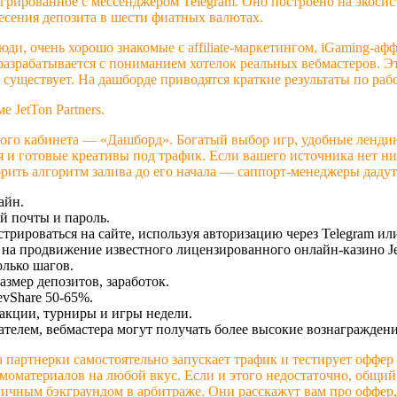
тегрированное с мессенджером Telegram. Оно построено на экос
сения депозита в шести фиатных валютах.
юди, очень хорошо знакомые с affiliate-маркетингом, iGaming-а
азрабатывается с пониманием хотелок реальных вебмастеров. Эт
существует. На дашборде приводятся краткие результаты по рабо
 JetTon Partners.
ного кабинета — «Дашборд». Богатый выбор игр, удобные ленди
 и готовые креативы под трафик. Если вашего источника нет ни 
ить алгоритм залива до его начала — саппорт-менеджеры дадут 
айн.
ой почты и пароль.
истрироваться на сайте, используя авторизацию через Telegram ил
я на продвижение известного лицензированного онлайн-казино Je
олько шагов.
азмер депозитов, заработок.
vShare 50-65%.
оакции, турниры и игры недели.
ателем, вебмастера могут получать более высокие вознаграждени
а партнерки самостоятельно запускает трафик и тестирует оффер 
оматериалов на любой вкус. Если и этого недостаточно, общий 
иличным бэкграундом в арбитраже. Они расскажут вам про оффер,