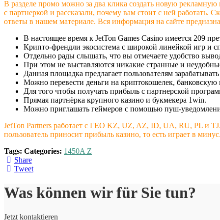
В разделе промо можно за два клика создать новую рекламную к
с партнеркой и рассказали, почему вам стоит с ней работать. 
ответы в нашем материале. Вся информация на сайте предназна
В настоящее время к JetTon Games Casino имеется 209 пр
Крипто-френдли экосистема с широкой линейкой игр и сп
Отдельно рады слышать, что вы отмечаете удобство выво
При этом не выставляются никакие странные и неудобные
Данная площадка предлагает пользователям зарабатывать
Можно перевести деньги на криптокошелек, банковскую 
Для того чтобы получать прибыль с партнерской програм
Прямая партнёрка крупного казино и букмекера 1win.
Можно приглашать геймеров с помощью пуш-уведомлений
JetTon Partners работает с ГЕО KZ, UZ, AZ, ID, UA, RU, PL и 
пользователь приносит прибыль казино, то есть играет в минус
Tags:
Categories:
1450A Z
Share
Tweet
Was können wir für Sie tun?
Jetzt kontaktieren