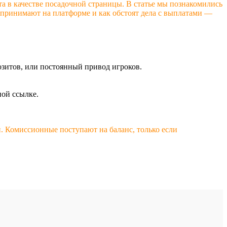
та в качестве посадочной страницы. В статье мы познакомились
ка принимают на платформе и как обстоят дела с выплатами —
озитов, или постоянный привод игроков.
ной ссылке.
ий. Комиссионные поступают на баланс, только если