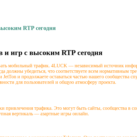
 высоким RTP сегодня
ов и игр с высоким RTP сегодня
ать мобильный трафик. 4LUCK — независимый источник информ
да должны убедиться, что соответствуете всем нормативным тр
и JetTon и продолжаете оставаться частью нашего сообщества спу
вности для пользователей и общую атмосферу проекта.
и привлечения трафика. Это могут быть сайты, сообщества в соц
упная вертикаль — азартные игры онлайн.