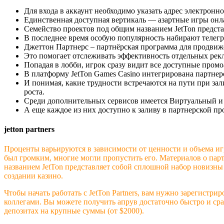
Для входа в аккаунт необходимо указать адрес электронн
Единственная доступная вертикаль — азартные игры онл
Семейство проектов под общим названием JetTon предст
В последнее время особую популярность набирают телегр
Джеттон Партнерс – партнёрская программа для продвиж
Это помогает отслеживать эффективность отдельных рек
Попадая в лобби, игрок сразу видит все доступные пром
В платформу JetTon Games Casino интегрирована партнер
И понимая, какие трудности встречаются на пути при за
роста.
Среди дополнительных сервисов имеется Виртуальный и к
А еще каждое из них доступно к заливу в партнерской про
jetton partners
Проценты варьируются в зависимости от ценности и объема игр
был громким, многие могли пропустить его. Материалов о парт
названием JetTon представляет собой сплошной набор новизны
создании казино.
Чтобы начать работать с JetTon Partners, вам нужно зарегистри
коллегами. Вы можете получить апрув достаточно быстро и сразу
депозитах на крупные суммы (от $2000).