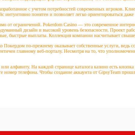
зработанное с учетом потребностей современных игроков. Клиен
йс интуитивно понятен и позволяет легко ориентироваться даже
симо от ограничений. Pokerdom Casino — это современное интерн
 продуманный дизайн и высокий уровень безопасности. Проект р
чные, быстрые выплаты. Коллекция компании насчитывает свыше 
о Покердом по-прежнему оказывает собственные услуги, ведь со
нтичен главному веб-порталу. Несмотря на то, что уполномоче
или алфавиту. На каждой странице каталога казино есть кнопка
е номер телефона. Чтобы создание аккаунта от GipsyTeam прошл