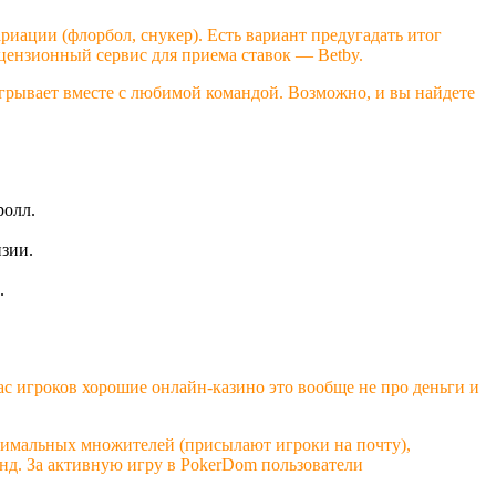
риации (флорбол, снукер). Есть вариант предугадать итог
ицензионный сервис для приема ставок — Betby.
ыигрывает вместе с любимой командой. Возможно, и вы найдете
ролл.
нзии.
.
с игроков хорошие онлайн-казино это вообще не про деньги и
симальных множителей (присылают игроки на почту),
нд. За активную игру в PokerDom пользователи