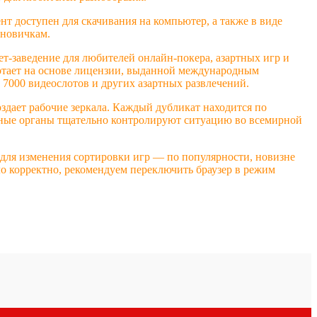
т доступен для скачивания на компьютер, а также в виде
 новичкам.
ет-заведение для любителей онлайн-покера, азартных игр и
аботает на основе лицензии, выданной международным
7000 видеослотов и других азартных развлечений.
здает рабочие зеркала. Каждый дубликат находится по
нные органы тщательно контролируют ситуацию во всемирной
 для изменения сортировки игр — по популярности, новизне
о корректно, рекомендуем переключить браузер в режим