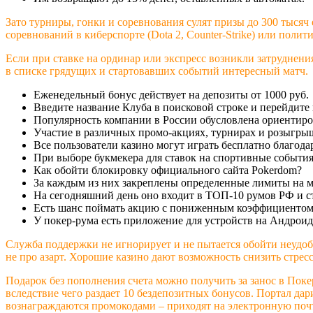
Зато турниры, гонки и соревнования сулят призы до 300 тысяч
соревнований в киберспорте (Dota 2, Counter-Strike) или поли
Если при ставке на ординар или экспресс возникли затруднени
в списке грядущих и стартовавших событий интересный матч.
Еженедельный бонус действует на депозиты от 1000 руб.
Введите название Клуба в поисковой строке и перейдите 
Популярность компании в России обусловлена ориентиро
Участие в различных промо-акциях, турнирах и розыгры
Все пользователи казино могут играть бесплатно благод
При выборе букмекера для ставок на спортивные события
Как обойти блокировку официального сайта Pokerdom?
За каждым из них закреплены определенные лимиты на 
На сегодняшний день оно входит в ТОП-10 румов РФ и с
Есть шанс поймать акцию с пониженным коэффициентом
У покер-рума есть приложение для устройств на Андроид
Служба поддержки не игнорирует и не пытается обойти неудоб
не про азарт. Хорошие казино дают возможность снизить стресс
Подарок без пополнения счета можно получить за занос в Пок
вследствие чего раздает 10 бездепозитных бонусов. Портал да
вознаграждаются промокодами – приходят на электронную почт