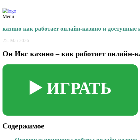
Menu
казино как работает онлайн-казино и доступные 
25. Mai 2026
Он Икс казино – как работает онлайн-
▶️ ИГРАТЬ
Содержимое
Основные принципы работы онлайн-казино