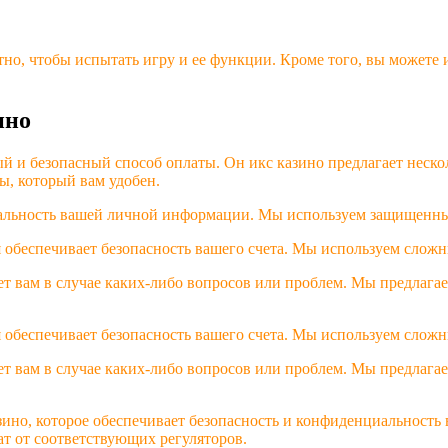
тно, чтобы испытать игру и ее функции. Кроме того, вы можете 
ино
ый и безопасный способ оплаты. Он икс казино предлагает неск
ы, который вам удобен.
иальность вашей личной информации. Мы используем защищенны
ая обеспечивает безопасность вашего счета. Мы используем сло
т вам в случае каких-либо вопросов или проблем. Мы предлагае
ая обеспечивает безопасность вашего счета. Мы используем сло
т вам в случае каких-либо вопросов или проблем. Мы предлагае
казино, которое обеспечивает безопасность и конфиденциальнос
ат от соответствующих регуляторов.