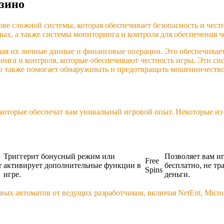
зино
ове сложной системы, которая обеспечивает безопасность и че
ых, а также системы мониторинга и контроля для обеспечения ч
ая их личные данные и финансовые операции. Это обеспечивает
ринга и контроля, которые обеспечивают честность игры. Эти с
то также помогает обнаруживать и предотвращать мошенничеств
которые обеспечат вам уникальный игровой опыт. Некоторые и
Триггерит бонусный режим или
Позволяет вам иг
Free
r
активирует дополнительные функции в
бесплатно, не тр
Spins
игре.
деньги.
вых автоматов от ведущих разработчиков, включая NetEnt, Micro