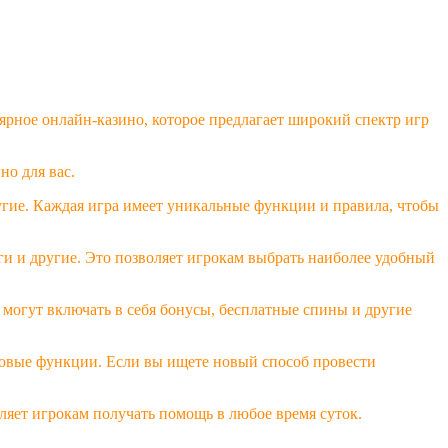
ярное онлайн-казино, которое предлагает широкий спектр игр
но для вас.
ругие. Каждая игра имеет уникальные функции и правила, чтобы
ги и другие. Это позволяет игрокам выбрать наиболее удобный
 могут включать в себя бонусы, бесплатные спины и другие
ровые функции. Если вы ищете новый способ провести
ляет игрокам получать помощь в любое время суток.