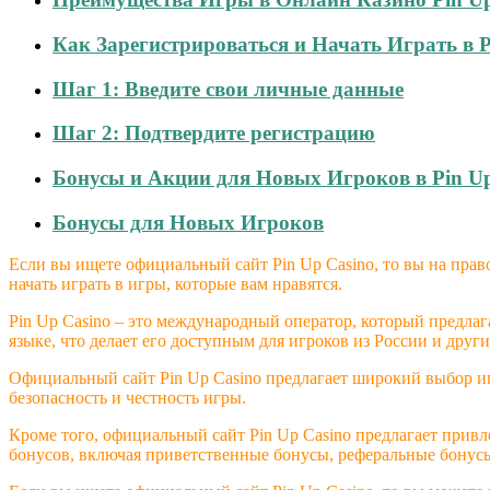
Как Зарегистрироваться и Начать Играть в 
Шаг 1: Введите свои личные данные
Шаг 2: Подтвердите регистрацию
Бонусы и Акции для Новых Игроков в Pin U
Бонусы для Новых Игроков
Если вы ищете официальный сайт Pin Up Casino, то вы на пра
начать играть в игры, которые вам нравятся.
Pin Up Casino – это международный оператор, который предлаг
языке, что делает его доступным для игроков из России и друг
Официальный сайт Pin Up Casino предлагает широкий выбор игр
безопасность и честность игры.
Кроме того, официальный сайт Pin Up Casino предлагает прив
бонусов, включая приветственные бонусы, реферальные бонусы