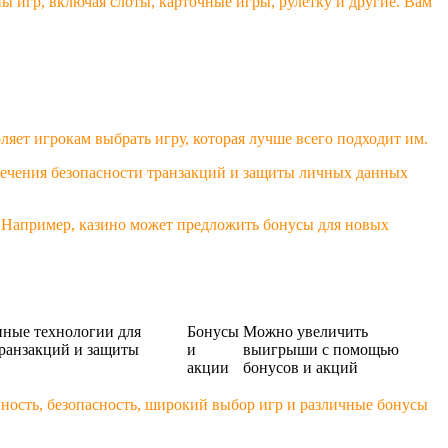
ы игр, включая слоты, карточные игры, рулетку и другие. Вам
ляет игрокам выбрать игру, которая лучше всего подходит им.
печения безопасности транзакций и защиты личных данных
. Например, казино может предложить бонусы для новых
нные технологии для
Бонусы
Можно увеличить
транзакций и защиты
и
выигрыши с помощью
акции
бонусов и акций
упность, безопасность, широкий выбор игр и различные бонусы