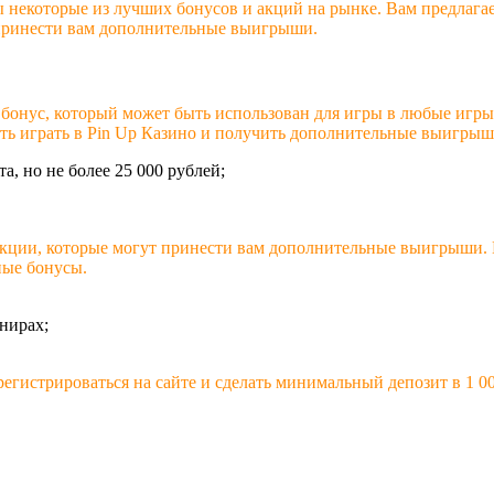
ы некоторые из лучших бонусов и акций на рынке. Вам предлагае
 принести вам дополнительные выигрыши.
бонус, который может быть использован для игры в любые игры,
чать играть в Pin Up Казино и получить дополнительные выигрыш
а, но не более 25 000 рублей;
 акции, которые могут принести вам дополнительные выигрыши. 
ные бонусы.
нирах;
арегистрироваться на сайте и сделать минимальный депозит в 1 0