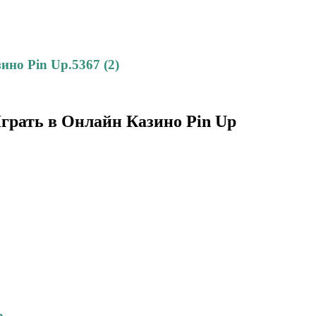
но Pin Up.5367 (2)
рать в Онлайн Казино Pin Up
p