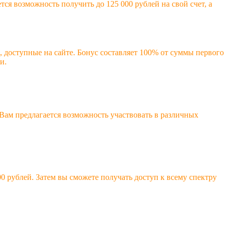
тся возможность получить до 125 000 рублей на свой счет, а
 доступные на сайте. Бонус составляет 100% от суммы первого
и.
Вам предлагается возможность участвовать в различных
00 рублей. Затем вы сможете получать доступ к всему спектру