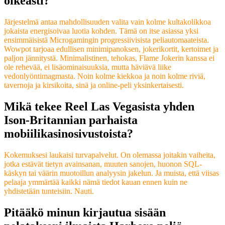
oikeasti?
Järjestelmä antaa mahdollisuuden valita vain kolme kultakolikkoa
jokaista energisoivaa luotia kohden. Tämä on itse asiassa yksi
ensimmäisistä Microgamingin progressiivisista peliautomaateista.
Wowpot tarjoaa edullisen minimipanoksen, jokerikortit, kertoimet ja
paljon jännitystä. Minimalistinen, tehokas, Flame Jokerin kanssa ei
ole rehevää, ei lisäominaisuuksia, mutta häviävä liike
vedonlyöntimagmasta. Noin kolme kiekkoa ja noin kolme riviä,
tavernoja ja kirsikoita, sinä ja online-peli yksinkertaisesti.
Mikä tekee Reel Las Vegasista yhden
Ison-Britannian parhaista
mobiilikasinosivustoista?
Kokemuksesi laukaisi turvapalvelut. On olemassa joitakin vaiheita,
jotka estävät tietyn avainsanan, muuten sanojen, huonon SQL-
käskyn tai väärin muotoillun analyysin jakelun. Ja muista, että viisas
pelaaja ymmärtää kaikki nämä tiedot kauan ennen kuin ne
yhdistetään tunteisiin. Nauti.
Pitääkö minun kirjautua sisään