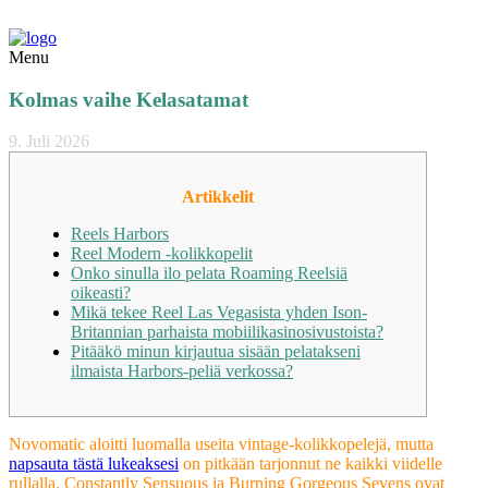
Menu
Kolmas vaihe Kelasatamat
9. Juli 2026
Artikkelit
Reels Harbors
Reel Modern -kolikkopelit
Onko sinulla ilo pelata Roaming Reelsiä
oikeasti?
Mikä tekee Reel Las Vegasista yhden Ison-
Britannian parhaista mobiilikasinosivustoista?
Pitääkö minun kirjautua sisään pelatakseni
ilmaista Harbors-peliä verkossa?
Novomatic aloitti luomalla useita vintage-kolikkopelejä, mutta
napsauta tästä lukeaksesi
on pitkään tarjonnut ne kaikki viidelle
rullalla. Constantly Sensuous ja Burning Gorgeous Sevens ovat