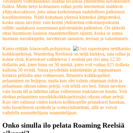
Tavallinen voittotaulukko sisältää tavallisia yhdistelmiä kuvakkeiden
lisäksi. Mutta tietyt kolmannen rullan portit internetissä sisältävät
yllätyskuvakkeen, joka antaa korkeimman mahdollisen palkinnon
koordinoinnista. Näitä kutsutaan yleensä kiinteiksi jättipotteiksi,
koska sinun tarvitsee vain kerätä yhdistelmä erikoistarjouksista
rullille saadaksesi suuremman päivämäärän palkintosi. On tärkeää
ottaa huomioon kasinon maantieteellinen sijainti, koska se auttaa
luomaan suosikkipelin, tarvittavan sanaston, teeman ja valuuttatuen.
Kuten erittäin Ainsworth-pohjaisissa
kolikkopeleissä, Wandering Reelsissä on neljä kiekkoa, sata rullaa ja
kolme riviä. Kierrokset vaihtelevat 1 sentistä per rivi aina 12,50
dollariin asti, joten hinta on 50 senttiä, joten voit voittaa 625 dollaria
kaikista 50 rivistä. Sinua pyydetään kääntämään ja nappaamaan
loistava peliraha aina voittaessasi. Ilmaisten kolikkopelien
pelaaminen on helppoa, mutta kun olet valmis ottamaan riskin ja
pelaamaan oikean rahan pelejä, voit tehdä sen heti. Sinun tarvitsee
vain luoda tili ja tallettaa rahaa valitsemasi maksutavan kautta. Voit
aloittaa pelaamisen suosikkikolikkopeleissäsi oikean rahan pelejä.
Kun olet valinnut viiden kiekon kolikkopelin pelataksesi hauskaa,
tutki huolellisesti symbolit ja voittoyhdistelmät, sillä ne voivat
vaihdella suunnittelijasta suunnittelijaan.
Onko sinulla ilo pelata Roaming Reelsiä