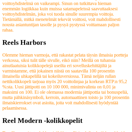
voittoyhdistelmä on vaikeampi. Sinun on tutkittava hieman
enemmän logiikkaa kuin muissa satamapeleissä saavuttaaksesi
voittoyhdistelmän, joka voi tuoda sinulle suurempia voittoja.
Tietämällä, mitkä menetelmät tekevät voittosi, voit mahdollisesti
nousta asiantuntijan tasolle ja pysyä pystyssä voittamaan paljon
rahaa.
Reels Harbors
Olemme hieman varmoja, että rakastat pelata täysin ilmaisia ​​portteja
verkossa, siksi tulit tälle sivulle, eikö niin? Meillä on tuhansia
ainutlaatuisia kolikkopelejä useilta eri sovelluskehittäjiltä ja
varmistamme, että jokainen niistä on saatavilla 100 prosentin
ilmaisella uhkapelillä tai kokeiluversiossa. Tämä neljän rullan
nettikolikkopeli tarjoaa myös 20 voittolinjaa ja korkean RTP:n 95,2
%:sta. Uusi jättipotti on 10 100 000, minimivalinta on 0,01 ja
maksimi on 100. Ei ole olemassa modernia jättipottia tai bonuspeliä,
mutta pähkinäsymboli, kerroin, automaattinen toisto ja 100 prosentin
ilmaiskierrokset ovat asioita, joita voit mahdollisesti hyödyntää
pelaamisessa.
Reel Modern -kolikkopelit