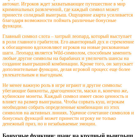
автомат. Игроков ждет захватывающее путешествие в мир
криминальных развлечений, где каждый символ может
принести солидный выигрыш. Ощущение азарта усиливается
благодаря возможности поймать различные бонусные
функции.
Главный символ слота – хитрый леопард, который выступает
в роли главного грабителя. Его авантюрный дух и стремление
к обогащению вдохновляют игроков на новые рискованные
шаги. Леопард является Wild-символом, способным заменить
любые другие символы на барабанах и увеличить шансы на
создание выигрышной комбинации. Кроме того, он запускает
дополнительные функции, делая игровой процесс еще более
увлекательным и выгодным.
Не менее важную роль в игре играют и другие символы:
убегающие банкноты, драгоценности, маски и, конечно же,
кубинские монеты. Каждый символ имеет свою ценность и
влияет на размер выигрыша. Чтобы сорвать куш, игрокам
необходимо собрать определенные комбинации из этих
символов на активных линиях. Удачное сочетание символов и
бонусных функций может принести игроку не только
денежный приз, но и незабываемые эмоции.
Бонусные функции: шанс на крупный выигрыш