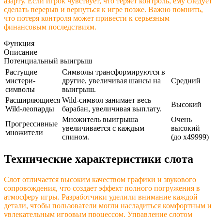
азарту. Если игрок чувствует, что теряет контроль, ему следует
сделать перерыв и вернуться к игре позже. Важно помнить,
что потеря контроля может привести к серьезным
финансовым последствиям.
Функция
Описание
Потенциальный выигрыш
Растущие
Символы трансформируются в
мистери-
другие, увеличивая шансы на
Средний
символы
выигрыш.
Расширяющиеся
Wild-символ занимает весь
Высокий
Wild-леопарды
барабан, увеличивая выплату.
Множитель выигрыша
Очень
Прогрессивные
увеличивается с каждым
высокий
множители
спином.
(до x49999)
Технические характеристики слота
Слот отличается высоким качеством графики и звукового
сопровождения, что создает эффект полного погружения в
атмосферу игры. Разработчики уделили внимание каждой
детали, чтобы пользователи могли насладиться комфортным и
увлекательным игровым процессом. Управление слотом