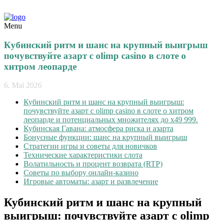
Menu
Кубинский ритм и шанс на крупный выигрыш
почувствуйте азарт с olimp casino в слоте о
хитром леопарде
6. Mai 2026
Кубинский ритм и шанс на крупный выигрыш:
почувствуйте азарт с olimp casino в слоте о хитром
леопарде и потенциальных множителях до x49 999.
Кубинская Гавана: атмосфера риска и азарта
Бонусные функции: шанс на крупный выигрыш
Стратегии игры и советы для новичков
Технические характеристики слота
Волатильность и процент возврата (RTP)
Советы по выбору онлайн-казино
Игровые автоматы: азарт и развлечение
Кубинский ритм и шанс на крупный
выигрыш: почувствуйте азарт с olimp