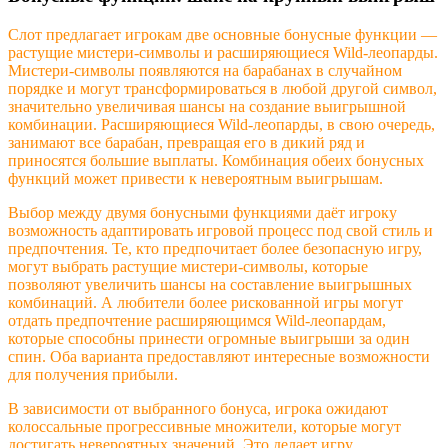
Слот предлагает игрокам две основные бонусные функции —
растущие мистери-символы и расширяющиеся Wild-леопарды.
Мистери-символы появляются на барабанах в случайном
порядке и могут трансформироваться в любой другой символ,
значительно увеличивая шансы на создание выигрышной
комбинации. Расширяющиеся Wild-леопарды, в свою очередь,
занимают все барабан, превращая его в дикий ряд и
приносятся большие выплаты. Комбинация обеих бонусных
функций может привести к невероятным выигрышам.
Выбор между двумя бонусными функциями даёт игроку
возможность адаптировать игровой процесс под свой стиль и
предпочтения. Те, кто предпочитает более безопасную игру,
могут выбрать растущие мистери-символы, которые
позволяют увеличить шансы на составление выигрышных
комбинаций. А любители более рискованной игры могут
отдать предпочтение расширяющимся Wild-леопардам,
которые способны принести огромные выигрыши за один
спин. Оба варианта предоставляют интересные возможности
для получения прибыли.
В зависимости от выбранного бонуса, игрока ожидают
колоссальные прогрессивные множители, которые могут
достигать невероятных значений. Это делает игру