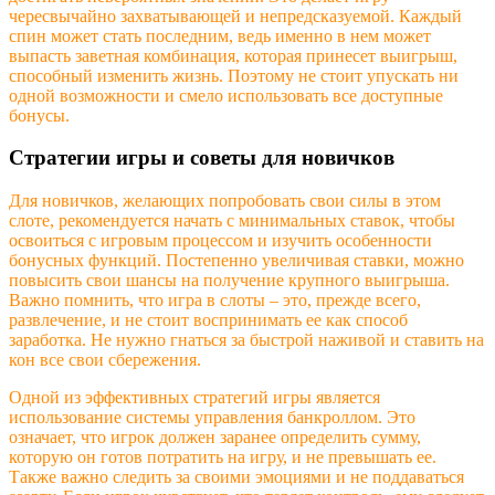
чересвычайно захватывающей и непредсказуемой. Каждый
спин может стать последним, ведь именно в нем может
выпасть заветная комбинация, которая принесет выигрыш,
способный изменить жизнь. Поэтому не стоит упускать ни
одной возможности и смело использовать все доступные
бонусы.
Стратегии игры и советы для новичков
Для новичков, желающих попробовать свои силы в этом
слоте, рекомендуется начать с минимальных ставок, чтобы
освоиться с игровым процессом и изучить особенности
бонусных функций. Постепенно увеличивая ставки, можно
повысить свои шансы на получение крупного выигрыша.
Важно помнить, что игра в слоты – это, прежде всего,
развлечение, и не стоит воспринимать ее как способ
заработка. Не нужно гнаться за быстрой наживой и ставить на
кон все свои сбережения.
Одной из эффективных стратегий игры является
использование системы управления банкроллом. Это
означает, что игрок должен заранее определить сумму,
которую он готов потратить на игру, и не превышать ее.
Также важно следить за своими эмоциями и не поддаваться