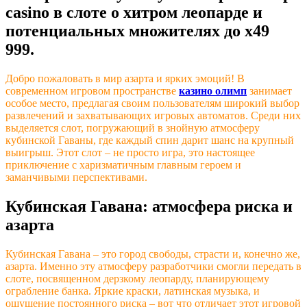
casino в слоте о хитром леопарде и
потенциальных множителях до x49
999.
Добро пожаловать в мир азарта и ярких эмоций! В
современном игровом пространстве
казино олимп
занимает
особое место, предлагая своим пользователям широкий выбор
развлечений и захватывающих игровых автоматов. Среди них
выделяется слот, погружающий в знойную атмосферу
кубинской Гаваны, где каждый спин дарит шанс на крупный
выигрыш. Этот слот – не просто игра, это настоящее
приключение с харизматичным главным героем и
заманчивыми перспективами.
Кубинская Гавана: атмосфера риска и
азарта
Кубинская Гавана – это город свободы, страсти и, конечно же,
азарта. Именно эту атмосферу разработчики смогли передать в
слоте, посвященном дерзкому леопарду, планирующему
ограбление банка. Яркие краски, латинская музыка, и
ощущение постоянного риска – вот что отличает этот игровой