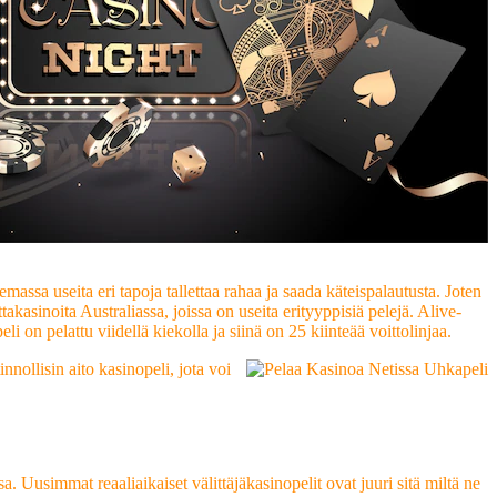
massa useita eri tapoja tallettaa rahaa ja saada käteispalautusta. Joten
akasinoita Australiassa, joissa on useita erityyppisiä pelejä. Alive-
 on pelattu viidellä kiekolla ja siinä on 25 kiinteää voittolinjaa.
nnollisin aito kasinopeli, jota voi
. Uusimmat reaaliaikaiset välittäjäkasinopelit ovat juuri sitä miltä ne