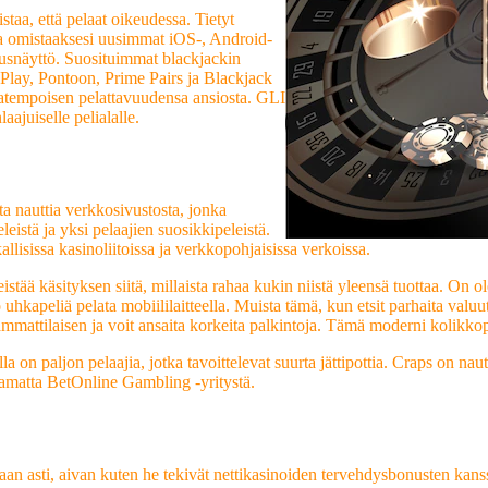
staa, että pelaat oikeudessa. Tietyt
taa omistaaksesi uusimmat iOS-, Android-
etusnäyttö. Suosituimmat blackjackin
-Play, Pontoon, Prime Pairs ja Blackjack
peatempoisen pelattavuudensa ansiosta. GLI
aajuiselle pelialalle.
sta nauttia verkkosivustosta, jonka
eistä ja yksi pelaajien suosikkipeleistä.
kallisissa kasinoliitoissa ja verkkopohjaisissa verkoissa.
stää käsityksen siitä, millaista rahaa kukin niistä yleensä tuottaa. On ole
uhkapeliä pelata mobiililaitteella. Muista tämä, kun etsit parhaita valuutt
mmattilaisen ja voit ansaita korkeita palkintoja. Tämä moderni kolikkopeli
a on paljon pelaajia, jotka tavoittelevat suurta jättipottia. Craps on nauti
maamatta BetOnline Gambling -yritystä.
aan asti, aivan kuten he tekivät nettikasinoiden tervehdysbonusten kanssa