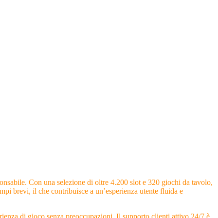
nsabile. Con una selezione di oltre 4.200 slot e 320 giochi da tavolo,
tempi brevi, il che contribuisce a un’esperienza utente fluida e
rienza di gioco senza preoccupazioni. Il supporto clienti attivo 24/7 è