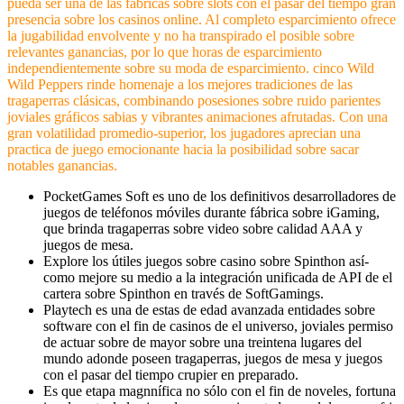
pueda ser una de las fábricas sobre slots con el pasar del tiempo gran
presencia sobre los casinos online.
Al completo esparcimiento ofrece
la jugabilidad envolvente y no ha transpirado el posible sobre
relevantes ganancias, por lo que horas de esparcimiento
independientemente sobre su moda de esparcimiento. cinco Wild
Wild Peppers rinde homenaje a los mejores tradiciones de las
tragaperras clásicas, combinando posesiones sobre ruido parientes
joviales gráficos sabias y vibrantes animaciones afrutadas. Con una
gran volatilidad promedio-superior, los jugadores aprecian una
practica de juego emocionante hacia la posibilidad sobre sacar
notables ganancias.
PocketGames Soft es uno de los definitivos desarrolladores de
juegos de teléfonos móviles durante fábrica sobre iGaming,
que brinda tragaperras sobre video sobre calidad AAA y
juegos de mesa.
Explore los útiles juegos sobre casino sobre Spinthon así­
como mejore su medio a la integración unificada de API de el
cartera sobre Spinthon en través de SoftGamings.
Playtech es una de estas de edad avanzada entidades sobre
software con el fin de casinos de el universo, joviales permiso
de actuar sobre de mayor sobre una treintena lugares del
mundo adonde poseen tragaperras, juegos de mesa y juegos
con el pasar del tiempo crupier en preparado.
Es que etapa magnnífica no sólo con el fin de noveles, fortuna