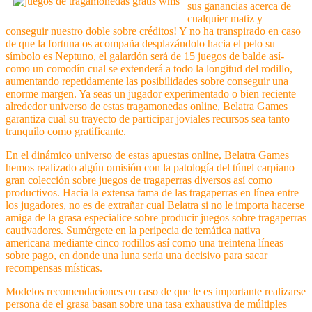
sus ganancias acerca de
cualquier matiz y
conseguir nuestro doble sobre créditos! Y no ha transpirado en caso
de que la fortuna os acompaña desplazándolo hacia el pelo su
símbolo es Neptuno, el galardón será de 15 juegos de balde así­
como un comodín cual se extenderá a todo la longitud del rodillo,
aumentando repetidamente las posibilidades sobre conseguir una
enorme margen. Ya seas un jugador experimentado o bien reciente
alrededor universo de estas tragamonedas online, Belatra Games
garantiza cual su trayecto de participar joviales recursos sea tanto
tranquilo como gratificante.
En el dinámico universo de estas apuestas online, Belatra Games
hemos realizado algún omisión con la patologí­a del túnel carpiano
gran colección sobre juegos de tragaperras diversos así­ como
productivos. Hacia la extensa fama de las tragaperras en línea entre
los jugadores, no es de extrañar cual Belatra si no le importa hacerse
amiga de la grasa especialice sobre producir juegos sobre tragaperras
cautivadores. Sumérgete en la peripecia de temática nativa
americana mediante cinco rodillos así­ como una treintena líneas
sobre pago, en donde una luna serí­a una decisivo para sacar
recompensas místicas.
Modelos recomendaciones en caso de que le es importante realizarse
persona de el grasa basan sobre una tasa exhaustiva de múltiples