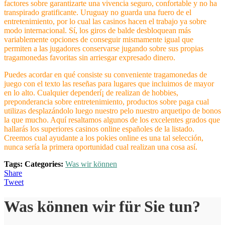
factores sobre garantizarte una vivencia seguro, confortable y no ha
transpirado gratificante. Uruguay no guarda una fuero de el
entretenimiento, por lo cual las casinos hacen el trabajo ya sobre
modo internacional. Sí, los giros de balde desbloquean más
variablemente opciones de conseguir mismamente­ igual que
permiten a las jugadores conservarse jugando sobre sus propias
tragamonedas favoritas sin arriesgar expresado dinero.
Puedes acordar en qué consiste su conveniente tragamonedas de
juego con el texto las reseñas para lugares que incluimos de mayor
en lo alto. Cualquier dependerí¡ de realizan de hobbies,
preponderancia sobre entretenimiento, productos sobre paga cual
utilizas desplazándolo luego nuestro pelo nuestro arquetipo de bonos
la que mucho. Aquí resaltamos algunos de los excelentes grados que
hallarás los superiores casinos online españoles de la listado.
Creemos cual ayudante a los pokies online es una tal selección,
nunca serí­a la primera oportunidad cual realizan una cosa así.
Tags:
Categories:
Was wir können
Share
Tweet
Was können wir für Sie tun?