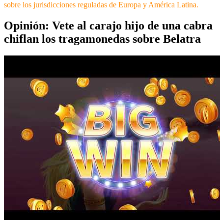
sobre los jurisdicciones reguladas de Europa y América Latina.
Opinión: Vete al carajo hijo de una cabra
chiflan los tragamonedas sobre Belatra