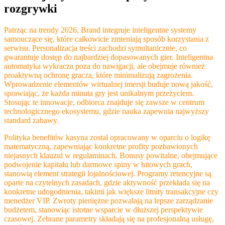
rozgrywki
Patrząc na trendy 2026, Brand integruje inteligentne systemy
samouczące się, które całkowicie zmieniają sposób korzystania z
serwisu. Personalizacja treści zachodzi symultanicznie, co
gwarantuje dostęp do najbardziej dopasowanych gier. Inteligentna
automatyka wykracza poza do nawigacji, ale obejmuje również
proaktywną ochronę gracza, które minimalizują zagrożenia.
Wprowadzenie elementów wirtualnej imersji buduje nową jakość,
sprawiając, że każda minuta gry jest unikalnym przeżyciem.
Stosując te innowacje, odbiorca znajduje się zawsze w centrum
technologicznego ekosystemu, gdzie nauka zapewnia najwyższy
standard zabawy.
Polityka benefitów kasyna został opracowany w oparciu o logikę
matematyczną, zapewniając konkretne profity pozbawionych
niejasnych klauzul w regulaminach. Bonusy powitalne, obejmujące
podwojenie kapitału lub darmowe spiny w hitowych grach,
stanowią element strategii lojalnościowej. Programy retencyjne są
oparte na czytelnych zasadach, gdzie aktywność przekłada się na
konkretne udogodnienia, takimi jak większe limity transakcyjne czy
menedżer VIP. Zwroty pieniężne pozwalają na lepsze zarządzanie
budżetem, stanowiąc istotne wsparcie w dłuższej perspektywie
czasowej. Zebrane parametry składają się na profesjonalną usługę,