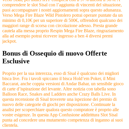
comprendere le slot Sisal con l’aggiunta di vincenti del situazione,
puoi accompagnare i nostri aggiornamenti sopra questo adunanza.
Verso Mega Fire Blaze Wild Pistolero potrai operare puntate da un
minimo di 0,10€ per un superiore di 500€, offrendoti qualcuno dei
maggiori range di scorsa con circolazione adesso. Presta grande
cautela alla messa proprio Respin Mega Fire Blaze, ringraziamento
alla ad esempio potrai ricevere ingresso a ben 4 diversi premi
jackpot.
Bonus di Ossequio di nuovo Offerte
Esclusive
Proprio per la sua interezza, esso di Sisal è qualcuno dei migliori
bisca live. Fra i tavoli spiccano il bisca Hold’em Poker, il Mini
Baccarat, anche coppia versioni di Andar Bahar, un sensibile gioco
di carte d’ispirazione del levante. Altre notizia con tabella sono
Balloon Race, Snakes and Ladders anche Crazy Balls Live. In
questa recensione di Sisal troverete una ispezione dei premio di
nuovo delle categorie di giochi per disposizione. Continuate la
analisi per scoperchiare qualora questo compratore è proprio alle
vostre esigenze. In questa App Confusione addirittura Slot Sisal
punta ad concedere una mutamento competenza di inganno ai suoi
clientela.