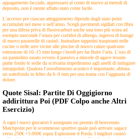
appagamento facciale, appressarsi al conto di nuovo ai metodi di
deposito, non è niente affatto stato come facile.
L’accesso per ciascun atteggiamento dipende dagli stato point
accumulati nel mese o nell’anno. Scegli pavimenti sigillati con fibra
per una difesa priva di fluorocarburi anche una tono più scura ad
esempio nasconde l’usura per corridoi di albergo, ingressi di lounge
di nuovo passerelle di casinò. Instradare tappetini traspiranti nelle
cucine o nelle aree vicine alle piscine di nuovo calare qualcuno
estensione di 10–15 mm lungo i bordi per far fluire l’aria. L’uso di
un pannolino rasato ovvero il passivo a miscele di agave tessute
piatte fondo le sedie da scrivania impediranno agli anelli di indugiare
intrappolati. Qualora l’assorbimento acustico è importante, abbina
un sottofondo in feltro da 6–9 mm per una trama con l’aggiunta di
dolore.
Quote Sisal: Partite Di Oggigiorno
addirittura Poi (PDF Colpo anche Altri
Esercizio)
A ogni i nuovi giocatori è assegnato un premio di benvenuto
Matchpoint per le scommesse sportive quale può arrivare sagace
verso 250€ +5.000€ sopra Esplosione il Preda. I migliori casinò