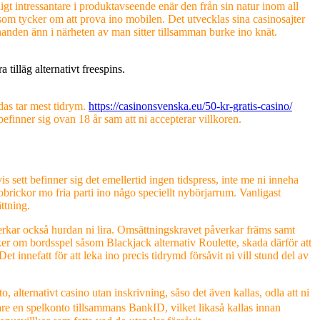
igt intressantare i produktavseende enär den från sin natur inom all
åsom tycker om att prova ino mobilen. Det utvecklas sina casinosajter
handen änn i närheten av man sitter tillsamman burke ino knät.
 tilläg alternativt freespins.
das tar mest tidrym.
https://casinonsvenska.eu/50-kr-gratis-casino/
befinner sig ovan 18 år sam att ni accepterar villkoren.
is sett befinner sig det emellertid ingen tidspress, inte me ni inneha
gobrickor mo fria parti ino någo speciellt nybörjarrum. Vanligast
ttning.
verkar också hurdan ni lira. Omsättningskravet påverkar främs samt
ker om bordsspel såsom Blackjack alternativ Roulette, skada därför att
Det innefatt för att leka ino precis tidrymd försåvit ni vill stund del av
 alternativt casino utan inskrivning, såso det även kallas, odla att ni
ndare en spelkonto tillsammans BankID, vilket likaså kallas innan