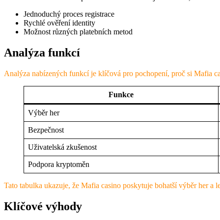
Jednoduchý proces registrace
Rychlé ověření identity
Možnost různých platebních metod
Analýza funkcí
Analýza nabízených funkcí je klíčová pro pochopení, proč si Mafia ca
Funkce
Výběr her
Bezpečnost
Uživatelská zkušenost
Podpora kryptoměn
Tato tabulka ukazuje, že Mafia casino poskytuje bohatší výběr her a 
Klíčové výhody