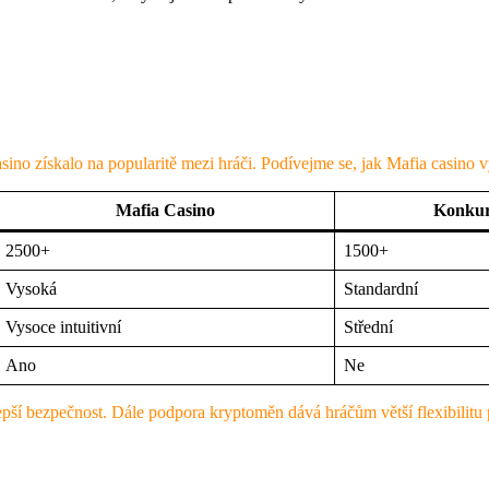
sino získalo na popularitě mezi hráči. Podívejme se, jak Mafia casino
Mafia Casino
Konkur
2500+
1500+
Vysoká
Standardní
Vysoce intuitivní
Střední
Ano
Ne
lepší bezpečnost. Dále podpora kryptoměn dává hráčům větší flexibilitu