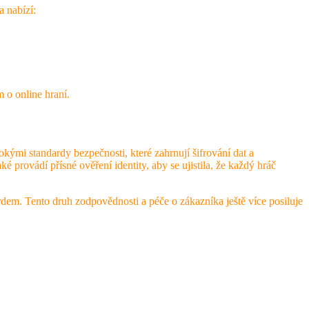
a nabízí:
 o online hraní.
kými standardy bezpečnosti, které zahrnují šifrování dat a
 provádí přísné ověření identity, aby se ujistila, že každý hráč
dem. Tento druh zodpovědnosti a péče o zákazníka ještě více posiluje