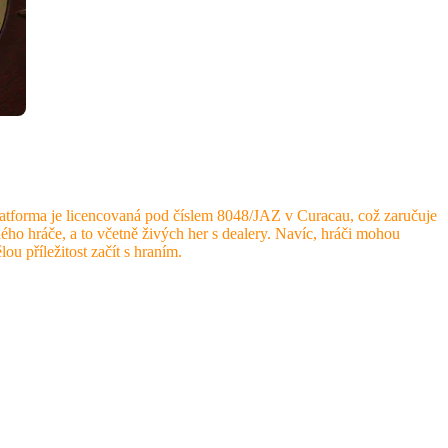
 Platforma je licencovaná pod číslem 8048/JAZ v Curacau, což zaručuje
ého hráče, a to včetně živých her s dealery. Navíc, hráči mohou
u příležitost začít s hraním.