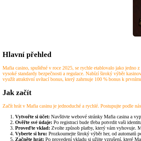
Hlavní přehled
Mafia casino, spuštěné v roce 2025, se rychle etablovalo jako jedno 
vysoké standardy bezpečnosti a regulace. Nabízí široký výběr kasinov
využít atraktivní uvítací bonus, který zahrnuje 100 % bonus k prvním
Jak začít
Začít hrát v Mafia casinu je jednoduché a rychlé. Postupujte podle nás
Vytvořte si účet:
Navštivte webové stránky Mafia casina a vypl
Ověřte své údaje:
Po registraci bude třeba potvrdit vaši ident
Proveďte vklad:
Zvolte způsob platby, který vám vyhovuje. M
Vyberte si hru:
Prozkoumejte široký výběr her, od automatů po 
Začněte hrát:
Po provedení vkladu si užijte vzrušení, které Ma