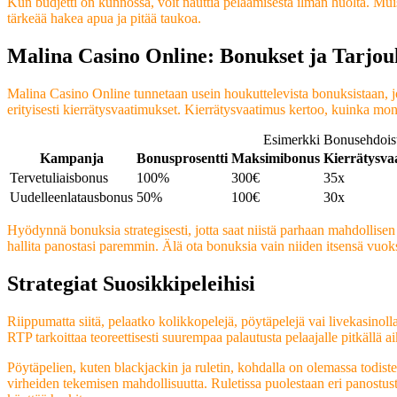
Kun budjetti on kunnossa, voit nauttia pelaamisesta ilman huolta. Muista
tärkeää hakea apua ja pitää taukoa.
Malina Casino Online: Bonukset ja Tarjou
Malina Casino Online tunnetaan usein houkuttelevista bonuksistaan, j
erityisesti kierrätysvaatimukset. Kierrätysvaatimus kertoo, kuinka mon
Esimerkki Bonusehdois
Kampanja
Bonusprosentti
Maksimibonus
Kierrätysva
Tervetuliaisbonus
100%
300€
35x
Uudelleenlatausbonus
50%
100€
30x
Hyödynnä bonuksia strategisesti, jotta saat niistä parhaan mahdollisen h
hallita panostasi paremmin. Älä ota bonuksia vain niiden itsensä vuoksi,
Strategiat Suosikkipeleihisi
Riippumatta siitä, pelaatko kolikkopelejä, pöytäpelejä vai livekasinoll
RTP tarkoittaa teoreettisesti suurempaa palautusta pelaajalle pitkällä aik
Pöytäpelien, kuten blackjackin ja ruletin, kohdalla on olemassa todiste
virheiden tekemisen mahdollisuutta. Ruletissa puolestaan eri panostustav