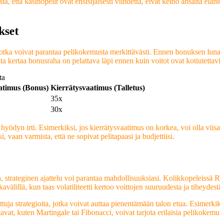
, että kasinopelit ovat ensisijaisesti viihdettä, eivät keino ansaita elant
kset
otka voivat parantaa pelikokemusta merkittävästi. Ennen bonuksen lunast
ta kertaa bonusraha on pelattava läpi ennen kuin voitot ovat kotiutettavi
ta
atimus (Bonus)
Kierrätysvaatimus (Talletus)
35x
30x
yödyn irti. Esimerkiksi, jos kierrätysvaatimus on korkea, voi olla viisast
 vaan varmista, että ne sopivat pelitapaasi ja budjettiisi.
a, strateginen ajattelu voi parantaa mahdollisuuksiasi. Kolikkopeleissä 
avälillä, kun taas volatiliteetti kertoo voittojen suuruudesta ja tiheydest
ttuja strategioita, jotka voivat auttaa pienentämään talon etua. Esimerki
at, kuten Martingale tai Fibonacci, voivat tarjota erilaisia pelikokemuks