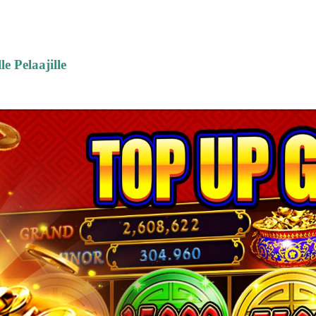
e Pelaajille