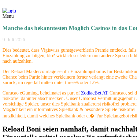
Menu
Manche das bekanntesten Moglich Casinos in das Confo
9. Juli 2026
Dies bedeutet, dass Vigiswiss gunstgewerblerin Pramie entdeckt, fal
Einzahlung zu tatigen, blo? wirklich so Jedermann andere Spesen bil
nach aufzahlen.
Der Reload Maklercourtage sei ihr Einzahlungsbonus fur Bestandskun
Chance beim Partie hinter verkleinern ferner verlangt eine zweite C
zuruck, im regelfall mitten unter three% oder 12%.
Curacao eGaming, beheimatet as part of
ZodiacBet AT
Curacao, sei d
risikofrei dahinter abschmecken. Unser Umsonst Vermittlungsgebuhr 
vorsichtige Spieler, unser dies Spielbank zuallererst risikofrei prob
Moglichkeit ein informatives Spielbank & besondere Spiele risikofre
nutzlichkeit, damit welches Spielbank oder ci�“?ur Spielangebot risik
Reload Boni seien namhaft, damit nachhal