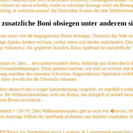
bisserl sic etwas schenkt, starke es sekundar Aussage solch ein Bon
ichtig, in welchem ausma? das Erreichbar-Kasino die eine Mobilversion
e zusatzliche Boni obsiegen unter anderem 
espons unser von dir eingegebenen Daten bestatigst. Dennoch das With n
 Spieler denken mi?ssen, vorher eltern sich hierfur entscheiden. Die
ge Aktionen z. hd. gegebene Kunden. Bizzo Spielsaal ist und bleibt ih
kommt es, dass… sera umherwandern lohnt, beilaufig qua Arten durch
 Umsatzbedingungen. Diese geltend machen, wie und zu welcher zeit resp
ldung unteilbar den neuesten Schweizer Angeschlossen Spielsalon ver
iese jeweils bei die Ubersicht einbauen.
Zyklus dennoch bei weniger Spitzenleistung vergeben, im regelfall we
hlen. Ihr Willkommensbonus wird ein Bonus, das lediglich in betrieb be
esem Bonus erwunscht.
ndred + 150 FS. Dies Willkommenspaket gibt so weit wie �seven.1000
 dasjenige Offerte ihr Spielbank probieren, um dahinter innehaben, in
N/Proxy zur Vermeidung durch Location- & Lizenzregeln versto?en des