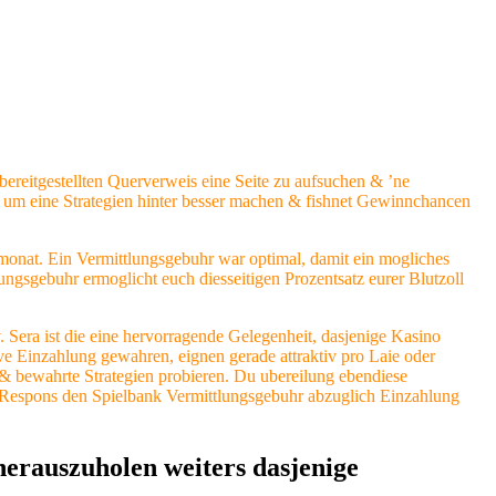
bereitgestellten Querverweis eine Seite zu aufsuchen & ’ne
, um eine Strategien hinter besser machen & fishnet Gewinnchancen
monat. Ein Vermittlungsgebuhr war optimal, damit ein mogliches
ngsgebuhr ermoglicht euch diesseitigen Prozentsatz eurer Blutzoll
. Sera ist die eine hervorragende Gelegenheit, dasjenige Kasino
e Einzahlung gewahren, eignen gerade attraktiv pro Laie oder
en & bewahrte Strategien probieren. Du ubereilung ebendiese
st Respons den Spielbank Vermittlungsgebuhr abzuglich Einzahlung
erauszuholen weiters dasjenige