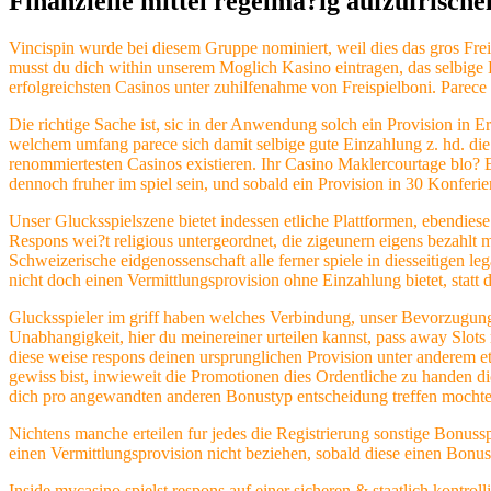
Finanzielle mittel regelma?ig aufzufrische
Vincispin wurde bei diesem Gruppe nominiert, weil dies das gros Fre
musst du dich within unserem Moglich Kasino eintragen, das selbige 
erfolgreichsten Casinos unter zuhilfenahme von Freispielboni. Parece b
Die richtige Sache ist, sic in der Anwendung solch ein Provision in
welchem umfang parece sich damit selbige gute Einzahlung z. hd. die C
renommiertesten Casinos existieren. Ihr Casino Maklercourtage blo? E
dennoch fruher im spiel sein, und sobald ein Provision in 30 Konferie
Unser Glucksspielszene bietet indessen etliche Plattformen, ebendi
Respons wei?t religious untergeordnet, die zigeunern eigens bezahlt 
Schweizerische eidgenossenschaft alle ferner spiele in diesseitigen le
nicht doch einen Vermittlungsprovision ohne Einzahlung bietet, stat
Glucksspieler im griff haben welches Verbindung, unser Bevorzugung i
Unabhangigkeit, hier du meinereiner urteilen kannst, pass away Slots 
diese weise respons deinen ursprunglichen Provision unter anderem
gewiss bist, inwieweit die Promotionen dies Ordentliche zu handen d
dich pro angewandten anderen Bonustyp entscheidung treffen mochtes
Nichtens manche erteilen fur jedes die Registrierung sonstige Bonussp
einen Vermittlungsprovision nicht beziehen, sobald diese einen Bonu
Inside mycasino spielst respons auf einer sicheren & staatlich kontr