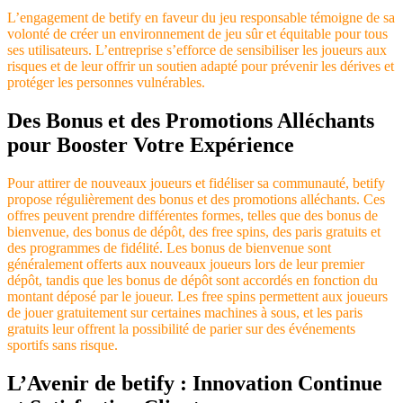
L’engagement de betify en faveur du jeu responsable témoigne de sa
volonté de créer un environnement de jeu sûr et équitable pour tous
ses utilisateurs. L’entreprise s’efforce de sensibiliser les joueurs aux
risques et de leur offrir un soutien adapté pour prévenir les dérives et
protéger les personnes vulnérables.
Des Bonus et des Promotions Alléchants
pour Booster Votre Expérience
Pour attirer de nouveaux joueurs et fidéliser sa communauté, betify
propose régulièrement des bonus et des promotions alléchants. Ces
offres peuvent prendre différentes formes, telles que des bonus de
bienvenue, des bonus de dépôt, des free spins, des paris gratuits et
des programmes de fidélité. Les bonus de bienvenue sont
généralement offerts aux nouveaux joueurs lors de leur premier
dépôt, tandis que les bonus de dépôt sont accordés en fonction du
montant déposé par le joueur. Les free spins permettent aux joueurs
de jouer gratuitement sur certaines machines à sous, et les paris
gratuits leur offrent la possibilité de parier sur des événements
sportifs sans risque.
L’Avenir de betify : Innovation Continue