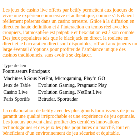
Les jeux de casino live offerts par betify permettent aux joueurs de
vivre une expérience immersive et authentique, comme s’ils étaient
réellement présents dans un casino terrestre. Grâce à la diffusion en
direct en haute définition et à l’interaction en temps réel avec les
croupiers, l’atmosphère est palpable et l’excitation est à son comble.
Des jeux populaires tels que le blackjack en direct, la roulette en
direct et le baccarat en direct sont disponibles, offrant aux joueurs un
large éventail d’options pour profiter de l’ambiance unique des
casinos traditionnels, sans avoir à se déplacer.
Type de Jeu
Fournisseurs Principaux
Machines à Sous
NetEnt, Microgaming, Play’n GO
Jeux de Table
Evolution Gaming, Pragmatic Play
Casino Live
Evolution Gaming, NetEnt Live
Paris Sportifs
Betradar, Sportradar
La collaboration de betify avec les plus grands fournisseurs de jeux
garantit une qualité irréprochable et une expérience de jeu optimale.
Les joueurs peuvent ainsi profiter des dernières innovations
technologiques et des jeux les plus populaires du marché, tout en
bénéficiant d’un environnement de jeu sécurisé et équitable.