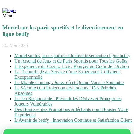
Menu
Mortel sur les paris sportifs et le divertissement en
ligne betify
26. Mai 2026
Mortel sur les paris sportifs et le divertissement en ligne betify
Un Arsenal de Jeux et de Paris Sportifs pour Tous les Goûts
L’Expérience du Casino Live : Plongez au Cœur de l’Action
La Technologie au Service d’une Expérience Utilisateur
Exceptionnelle
Le Mobile Gaming : Jouez où et Quand Vous le Souhaitez
La Sécurité et la Protection des Joueurs : Des Priorités
Absolues
Le Jeu Responsable : Prévenir les Dérives et Protéger les
Joueurs Vulnérables
Des Bonus et des Promotions Alléchants pour Booster Votre
Expérience
L’Avenir de betify : Innovation Continue et Satisfaction Client