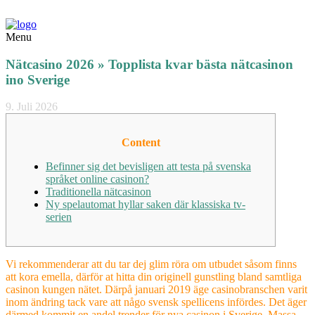
Menu
Nätcasino 2026 » Topplista kvar bästa nätcasinon
ino Sverige
9. Juli 2026
Content
Befinner sig det bevisligen att testa på svenska
språket online casinon?
Traditionella nätcasinon
Ny spelautomat hyllar saken där klassiska tv-
serien
Vi rekommenderar att du tar dej glim röra om utbudet såsom finns
att kora emella, därför at hitta din originell gunstling bland samtliga
casinon kungen nätet. Därpå januari 2019 äge casinobranschen varit
inom ändring tack vare att någo svensk spellicens infördes. Det äger
därmed kommit en andel trender för nya casinon i Sverige. Massa