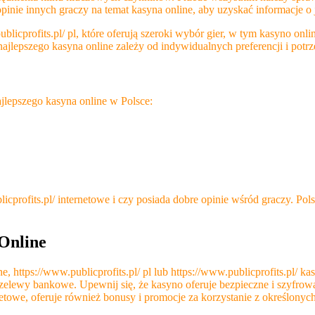
pinie innych graczy na temat kasyna online, aby uzyskać informacje o je
icprofits.pl/ pl, które oferują szeroki wybór gier, w tym kasyno online
ajlepszego kasyna online zależy od indywidualnych preferencji i potrz
jlepszego kasyna online w Polsce:
cprofits.pl/ internetowe i czy posiada dobre opinie wśród graczy. Polsk
Online
ine, https://www.publicprofits.pl/ pl lub https://www.publicprofits.pl/ 
b przelewy bankowe. Upewnij się, że kasyno oferuje bezpieczne i szyfr
ternetowe, oferuje również bonusy i promocje za korzystanie z określo