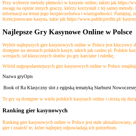
Przy wyborze metody płatności w kasynie online, takim jak https://ww
uwagę na opinie innych graczy, którzy korzystali z tej samej metody. 
informacji na temat jego bezpieczeństwa i wiarygodności. Pamiętaj,
licencjonowane kasyna, takie jak https://www.publicprofits.pl/ kasyno
Najlepsze Gry Kasynowe Online w Polsce
Wybór najlepszych gier kasynowych online w Polsce jest kluczowy dla
dostępne na stronach polskich kasyn, takich jak casino pl. Polskie 
wersjach, od klasycznych slotów po gry karciane i ruletkę.
Wśród najpopularniejszych gier kasynowych online w Polsce znajdują
Nazwa gryOpis
Book of Ra
Klasyczny slot z egipską tematyką
Starburst
Nowoczesny 
Te gry są dostępne w wielu polskich kasynach online i cieszą się duż
Ranking gier kasynowych
Ranking gier kasynowych online w Polsce jest stale aktualizowany, 
gier i znaleźć te, które najlepiej odpowiadają ich potrzebom.