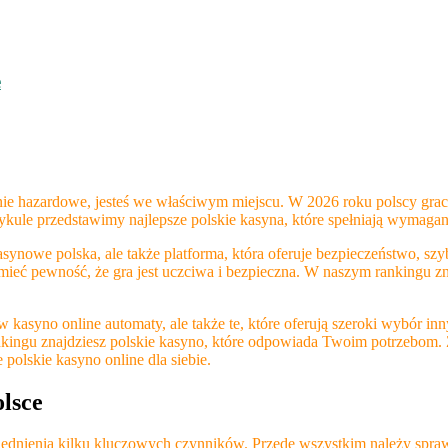
e
enie hazardowe, jesteś we właściwym miejscu. W 2026 roku polscy grac
ykule przedstawimy najlepsze polskie kasyna, które spełniają wymaga
synowe polska, ale także platforma, która oferuje bezpieczeństwo, szyb
ieć pewność, że gra jest uczciwa i bezpieczna. W naszym rankingu znaj
 w kasyno online automaty, ale także te, które oferują szeroki wybór in
ankingu znajdziesz polskie kasyno, które odpowiada Twoim potrzebom. Za
 polskie kasyno online dla siebie.
lsce
nienia kilku kluczowych czynników. Przede wszystkim należy sprawdz