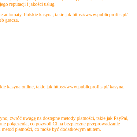
go reputacji i jakości usług.
 automaty. Polskie kasyna, takie jak https://www.publicprofits.pl/
eb gracza.
ie kasyna online, takie jak https://www.publicprofits.pl/ kasyna,
kasyno, zwróć uwagę na dostępne metody płatności, takie jak PayPal,
owane połączenia, co pozwoli Ci na bezpieczne przeprowadzanie
nych metod płatności, co może być dodatkowym atutem.