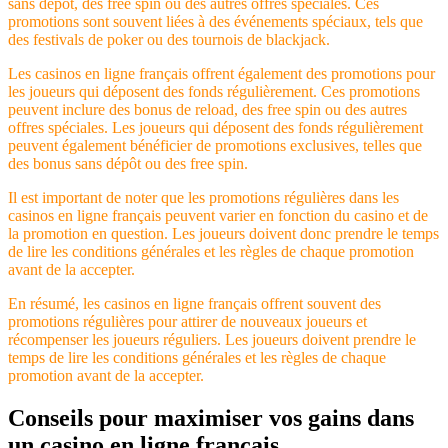
sans dépôt, des free spin ou des autres offres spéciales. Ces
promotions sont souvent liées à des événements spéciaux, tels que
des festivals de poker ou des tournois de blackjack.
Les casinos en ligne français offrent également des promotions pour
les joueurs qui déposent des fonds régulièrement. Ces promotions
peuvent inclure des bonus de reload, des free spin ou des autres
offres spéciales. Les joueurs qui déposent des fonds régulièrement
peuvent également bénéficier de promotions exclusives, telles que
des bonus sans dépôt ou des free spin.
Il est important de noter que les promotions régulières dans les
casinos en ligne français peuvent varier en fonction du casino et de
la promotion en question. Les joueurs doivent donc prendre le temps
de lire les conditions générales et les règles de chaque promotion
avant de la accepter.
En résumé, les casinos en ligne français offrent souvent des
promotions régulières pour attirer de nouveaux joueurs et
récompenser les joueurs réguliers. Les joueurs doivent prendre le
temps de lire les conditions générales et les règles de chaque
promotion avant de la accepter.
Conseils pour maximiser vos gains dans
un casino en ligne français