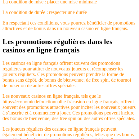
La condition de mise : placer une mise minimale
La condition de durée : respecter une durée
En respectant ces conditions, vous pourrez bénéficier de promotions
attractives et de bonus dans un nouveau casino en ligne français.
Les promotions régulières dans les
casinos en ligne français
Les casinos en ligne français offrent souvent des promotions
régulières pour attirer de nouveaux joueurs et récompenser les
joueurs réguliers. Ces promotions peuvent prendre la forme de
bonus sans dépôt, de bonus de bienvenue, de free spin, de tournoi
de poker ou de autres offres spéciales.
Les nouveaux casinos en ligne français, tels que le
https://economiedefonctionnalite.fr/ casino en ligne français, offrent
souvent des promotions attractives pour inciter les nouveaux joueurs
à s’inscrire et à commencer à jouer. Ces promotions peuvent inclure
des bonus de bienvenue, des free spin ou des autres offres spéciales.
Les joueurs réguliers des casinos en ligne français peuvent
également bénéficier de promotions régulières, telles que des bonus