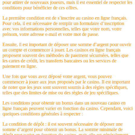
pour attirer de nouveaux joueurs, mais il est essentiel de respecter les
conditions pour bénéficier de ces offres.
La première condition est de s’inscrire au casino en ligne français.
Pour cela, il est nécessaire de remplir un formulaire d’inscription
avec vos informations personnelles, telles que votre nom, votre
prénom, votre adresse e-mail et votre mot de passe.
Ensuite, il est important de déposer une somme d’argent pour ouvrir
un compte et commencer à jouer. Les casinos en ligne français
proposent souvent des méthodes de paiement sécurisées, telles que
les cartes de crédit, les transferts bancaires ou les services de
paiement en ligne.
Une fois que vous avez déposé votre argent, vous pouvez
commencer à jouer aux jeux proposés par le casino. Il est important
de noter que les jeux sont souvent soumis à des règles spécifiques,
telles que des limites de mise ou des règles de jeu spécifiques.
Les conditions pour obtenir un bonus dans un nouveau casino en
ligne français peuvent varier en fonction du casino. Cependant, voici
quelques conditions générales à respecter :
La condition de dépôt : il est souvent nécessaire de déposer une
somme d’argent pour obtenir un bonus. La somme minimale de
dépôt peut varier en fonction du casino, mais elle est généralement