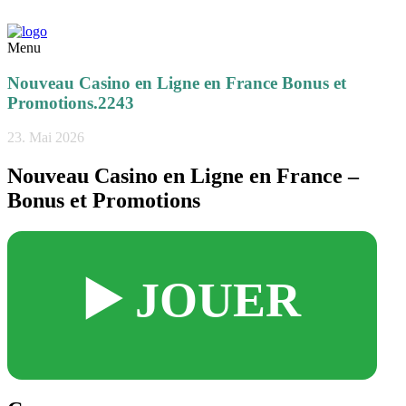
Menu
Nouveau Casino en Ligne en France Bonus et
Promotions.2243
23. Mai 2026
Nouveau Casino en Ligne en France –
Bonus et Promotions
▶️ JOUER