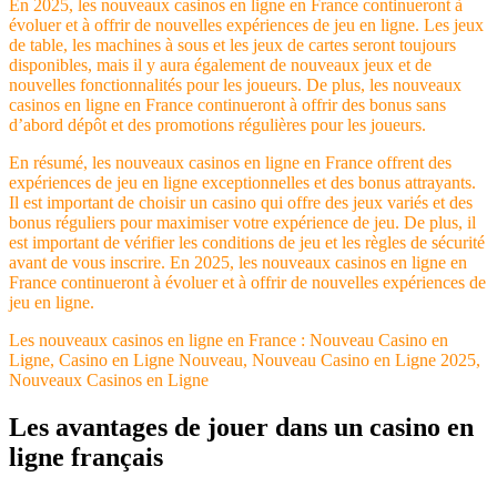
En 2025, les nouveaux casinos en ligne en France continueront à
évoluer et à offrir de nouvelles expériences de jeu en ligne. Les jeux
de table, les machines à sous et les jeux de cartes seront toujours
disponibles, mais il y aura également de nouveaux jeux et de
nouvelles fonctionnalités pour les joueurs. De plus, les nouveaux
casinos en ligne en France continueront à offrir des bonus sans
d’abord dépôt et des promotions régulières pour les joueurs.
En résumé, les nouveaux casinos en ligne en France offrent des
expériences de jeu en ligne exceptionnelles et des bonus attrayants.
Il est important de choisir un casino qui offre des jeux variés et des
bonus réguliers pour maximiser votre expérience de jeu. De plus, il
est important de vérifier les conditions de jeu et les règles de sécurité
avant de vous inscrire. En 2025, les nouveaux casinos en ligne en
France continueront à évoluer et à offrir de nouvelles expériences de
jeu en ligne.
Les nouveaux casinos en ligne en France : Nouveau Casino en
Ligne, Casino en Ligne Nouveau, Nouveau Casino en Ligne 2025,
Nouveaux Casinos en Ligne
Les avantages de jouer dans un casino en
ligne français