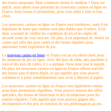
des bonus attrayants. Mais comment choisir le meilleur ? Dans cet
article, nous allons vous présenter les nouveaux casinos en ligne en
France, leurs bonus et promotions, pour vous aider à faire le bon
choix.
Les nouveaux casinos en ligne en France sont nombreux, mais il est
important de noter que certains sont plus fiables que d’autres. Il est
donc essentiel de vérifier les conditions de jeu et les règles de
sécurité avant de vous inscrire. De plus, il est important de choisir un
casino qui offre des jeux variés et des bonus réguliers pour
maximiser votre expérience de jeu.
Le
nouveau casino en ligne
en France est un excellent choix pour
les amateurs de jeu en ligne. Avec des jeux de table, des machines à
sous et des jeux de cartes, il y a quelque chose pour tout le monde.
De plus, les nouveaux casinos en ligne en France offrent souvent
des bonus sans d’abord dépôt, ce qui signifie que vous pouvez
commencer à jouer immédiatement sans avoir à déposer d’argent.
Les nouveaux casinos en ligne en France sont également connus
pour leurs promotions régulières. Vous pouvez trouver des offres
spéciales, des bonus de bienvenue et des récompenses pour les
joueurs réguliers. Cela signifie que vous pouvez gagner des
récompenses et des prix en fonction de vos performances au jeu.