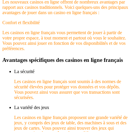
Les nouveaux casinos en ligne offrent de nombreux avantages par
rapport aux casinos traditionnels. Voici quelques-uns des principaux
avantages de jouer dans un casino en ligne français :
Confort et flexibilité
Les casinos en ligne français vous permettent de jouer à partir de
votre propre espace, à tout moment et partout où vous le souhaitez.
Vous pouvez ainsi jouer en fonction de vos disponibilités et de vos
préférences.
Avantages spécifiques des casinos en ligne français
La sécurité
Les casinos en ligne français sont soumis à des normes de
sécurité élevées pour protéger vos données et vos dépôts.
Vous pouvez ainsi vous assurer que vos transactions sont
sécurisées.
La variété des jeux
Les casinos en ligne français proposent une grande variété de
jeux, y compris des jeux de table, des machines à sous et des
jeux de cartes. Vous pouvez ainsi trouver des jeux qui