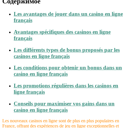
Содержимое
Les avantages de jouer dans un casino en ligne
français
Avantages spécifiques des casinos en ligne
français
Les différents types de bonus proposés par les
casinos en ligne français
Les conditions pour obtenir un bonus dans un
casino en ligne français
Les promotions régulières dans les casinos en
ligne français
Conseils pour maximiser vos gains dans un
casino en ligne français
Les nouveaux casinos en ligne sont de plus en plus populaires en
France, offrant des expériences de jeu en ligne exceptionnelles et